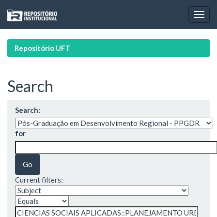
Skip
navigation
Repositório UFT
Search
Search:
for
Current filters: