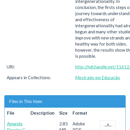
intergenerationality. In
conclusion, the firsts steps o
journey towards understand
and effectiveness of
intergenerationality had alr
begun and many other studie
improve with new strands and
healthy way for both sides,
however, the results show th
is possible.
URI:
http://hdl.handle.net/1161
Appears in Collections:
Mestrado em Educação
Files in This Item:
File
Description
Size
Format
Amanda
2.85
Adobe
Pereira C
MB
PDF