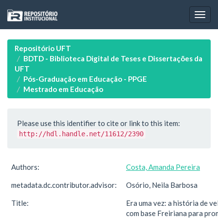
Skip
navigation
Repositório UFT
BDTD - Biblioteca Digital de Teses e Dissertações da
UFT
Pós-Graduação em Educação - PPGE
Mestrado em Educação
Please use this identifier to cite or link to this item:
http://hdl.handle.net/11612/2390
Authors:
Costa, Amanda Pereira
metadata.dc.contributor.advisor:
Osório, Neila Barbosa
Title:
Era uma vez: a história de ve
com base Freiriana para pr