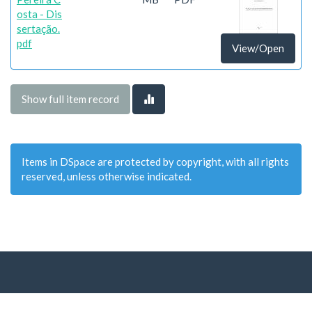
osta - Dis
sertação.
pdf
View/Open
Show full item record
Items in DSpace are protected by copyright, with all rights
reserved, unless otherwise indicated.