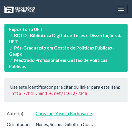
Skip
navigation
Repositório UFT
BDTD - Biblioteca Digital de Teses e Dissertações da
UFT
Pós-Graduação em Gestão de Políticas Públicas -
Gespol
Mestrado Profissional em Gestão de Políticas
Públicas
Use este identificador para citar ou linkar para este item:
http://hdl.handle.net/11612/2346
Autor(a):
Carvalho, Yasmin Barbosa de
Orientador:
Nunes, Suzana Gilioli da Costa