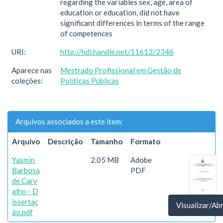
regarding the variables sex, age, area of
education or education, did not have
significant differences in terms of the range
of competences
URI:
http://hdl.handle.net/11612/2346
Aparece nas
Mestrado Profissional em Gestão de
coleções:
Políticas Públicas
Arquivos associados a este item:
Arquivo
Descrição
Tamanho
Formato
Yasmin
2.05 MB
Adobe
Barbosa
PDF
de Carv
alho - D
issertaç
Visualizar/Abr
ão.pdf