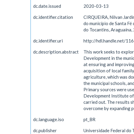
dc.date.issued
2020-03-13
dc.identifier.citation
CIRQUEIRA, Nilvan Jardim
do município de Santa Fé
do Tocantins, Araguaína,
dc.identifier.uri
http://hdl.handle.net/1
dc.description.abstract
This work seeks to explor
Development in the munici
at ensuring and improving
acquisition of local fami
agriculture, which was do
the municipal schools, an
Primary sources were us
Development Institute of 
carried out. The results s
overcome by expanding pu
dc.language.iso
pt_BR
dc.publisher
Universidade Federal do 