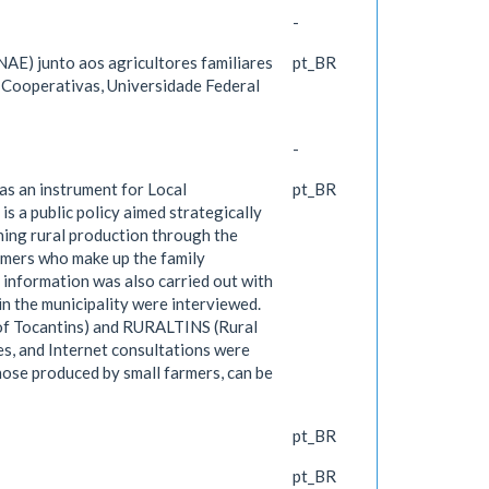
-
AE) junto aos agricultores familiares
pt_BR
e Cooperativas, Universidade Federal
-
as an instrument for Local
pt_BR
s a public policy aimed strategically
ning rural production through the
armers who make up the family
 information was also carried out with
in the municipality were interviewed.
of Tocantins) and RURALTINS (Rural
es, and Internet consultations were
those produced by small farmers, can be
pt_BR
pt_BR