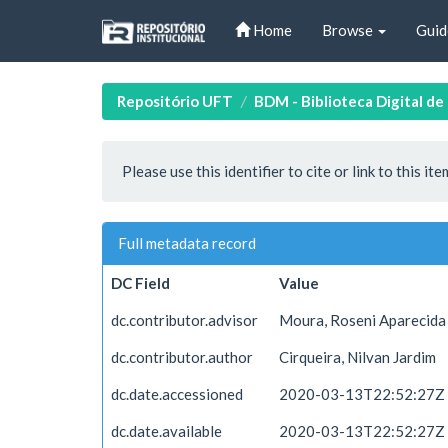
Skip
Home
Browse
Guid
navigation
Repositório UFT
BDM - Biblioteca Digital d
Please use this identifier to cite or link to this ite
Full metadata record
DC Field
Value
dc.contributor.advisor
Moura, Roseni Aparecida
dc.contributor.author
Cirqueira, Nilvan Jardim
dc.date.accessioned
2020-03-13T22:52:27Z
dc.date.available
2020-03-13T22:52:27Z