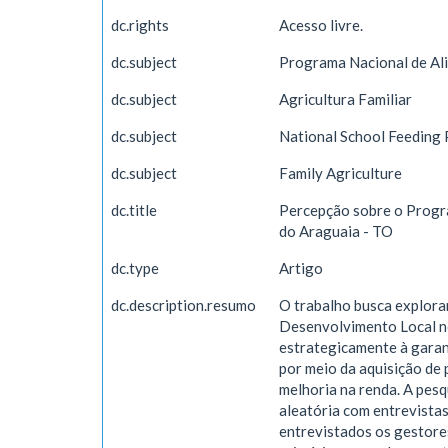
dc.rights
Acesso livre.
dc.subject
Programa Nacional de Al
dc.subject
Agricultura Familiar
dc.subject
National School Feeding
dc.subject
Family Agriculture
dc.title
Percepção sobre o Progra
do Araguaia - TO
dc.type
Artigo
dc.description.resumo
O trabalho busca explora
Desenvolvimento Local no
estrategicamente à garant
por meio da aquisição de p
melhoria na renda. A pesq
aleatória com entrevista
entrevistados os gestore