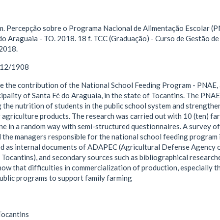
. Percepção sobre o Programa Nacional de Alimentação Escolar (PN
 do Araguaia - TO. 2018. 18 f. TCC (Graduação) - Curso de Gestão d
 2018.
1612/1908
e the contribution of the National School Feeding Program - PNAE, 
pality of Santa Fé do Araguaia, in the state of Tocantins. The PNAE i
 the nutrition of students in the public school system and strengthe
ly agriculture products. The research was carried out with 10 (ten) f
ne in a random way with semi-structured questionnaires. A survey of
d the managers responsible for the national school feeding program 
ed as internal documents of ADAPEC (Agricultural Defense Agency 
Tocantins), and secondary sources such as bibliographical research
how that difficulties in commercialization of production, especially 
blic programs to support family farming
Tocantins