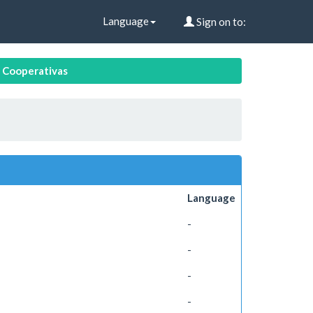
Language
Sign on to:
 Cooperativas
Language
-
-
-
-