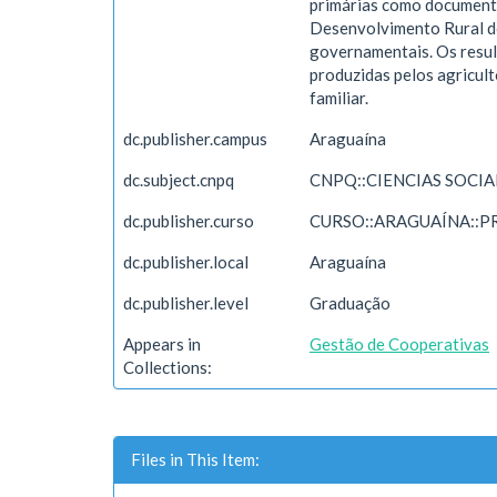
primárias como document
Desenvolvimento Rural do 
governamentais. Os resul
produzidas pelos agricul
familiar.
dc.publisher.campus
Araguaína
dc.subject.cnpq
CNPQ::CIENCIAS SOCI
dc.publisher.curso
CURSO::ARAGUAÍNA::P
dc.publisher.local
Araguaína
dc.publisher.level
Graduação
Appears in
Gestão de Cooperativas
Collections:
Files in This Item: