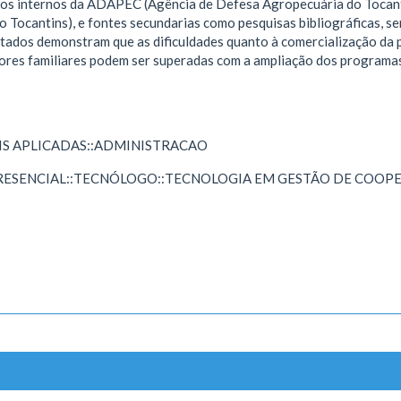
os internos da ADAPEC (Agência de Defesa Agropecuária do Tocanti
Tocantins), e fontes secundarias como pesquisas bibliográficas, se
tados demonstram que as dificuldades quanto à comercialização da 
tores familiares podem ser superadas com a ampliação dos programas 
AIS APLICADAS::ADMINISTRACAO
RESENCIAL::TECNÓLOGO::TECNOLOGIA EM GESTÃO DE COOP