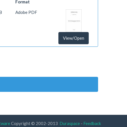
Format
B
Adobe PDF
View/Open
tware
Copyright © 2002-2013
Duraspace
-
Feedback