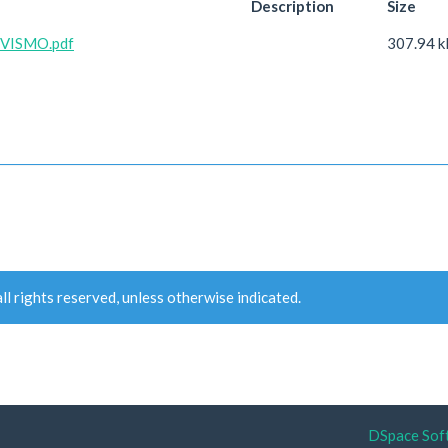
Description
Size
IVISMO.pdf
307.94 k
ll rights reserved, unless otherwise indicated.
DSpace Sof