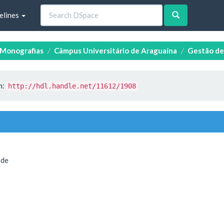
elines
e Monografias
Câmpus Universitário de Araguaína
Gestão de
m:
http://hdl.handle.net/11612/1908
 de