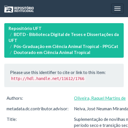
Skip
navigation
Repositório UFT
BDTD - Biblioteca Digital de Teses e Dissertações da
UFT
Pós-Graduação em Ciência Animal Tropical - PPGCat
Doutorado em Ciência Animal Tropical
Please use this identifier to cite or link to this item:
http://hdl.handle.net/11612/1766
Authors:
Oliveira, Raquel Martins de
metadata.dc.contributor.advisor:
Neiva, José Neuman Mirand
Title:
Suplementação de novilhas 
período seco e transição sec