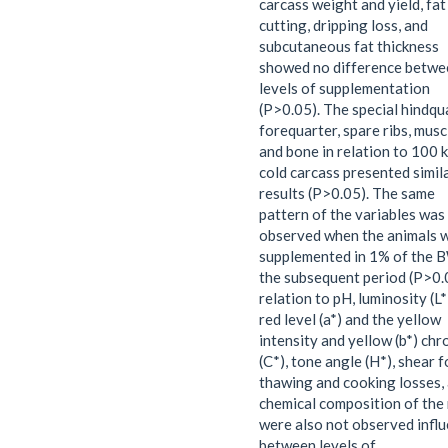
carcass weight and yield, fat
cutting, dripping loss, and
subcutaneous fat thickness
showed no difference betwe
levels of supplementation
(P>0.05). The special hindqu
forequarter, spare ribs, muscl
and bone in relation to 100 
cold carcass presented simil
results (P>0.05). The same
pattern of the variables was
observed when the animals 
supplemented in 1% of the B
the subsequent period (P>0.0
relation to pH, luminosity (L*
red level (a*) and the yellow
intensity and yellow (b*) ch
(C*), tone angle (H*), shear f
thawing and cooking losses,
chemical composition of the
were also not observed infl
between levels of