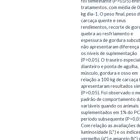
foi semelhante (P>0,05) ent
tratamentos, com média de 
kg dia-1. O peso final, peso 
carcaça quente e seus
rendimentos, recorte de gor
quebra ao resfriamento e
espessura de gordura subcu
não apresentaram diferença
os níveis de suplementação
(P>0,05). O traseiro especial
dianteiro e ponta de agulha,
músculo, gordura e osso em
relação a 100 kg de carcaça 
apresentaram resultados sim
(P>0,05). Foi observado o 
padrão de comportamento d
variáveis quando os animais
suplementados em 1% do PC
período subsequente (P>0,05
Com relação as avaliações d
luminosidade (L*) e os índice
vermelho (a*) e amarelo (b*)