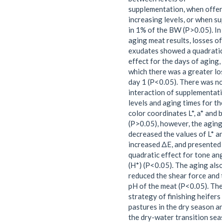
supplementation, when offer
increasing levels, or when su
in 1% of the BW (P>0.05). In
aging meat results, losses of
exudates showed a quadrati
effect for the days of aging, 
which there was a greater lo
day 1 (P<0.05). There was n
interaction of supplementat
levels and aging times for th
color coordinates L*, a* and 
(P>0.05), however, the agin
decreased the values of L* an
increased ΔE, and presented
quadratic effect for tone an
(H*) (P<0.05). The aging als
reduced the shear force and 
pH of the meat (P<0.05). Th
strategy of finishing heifers 
pastures in the dry season an
the dry-water transition se