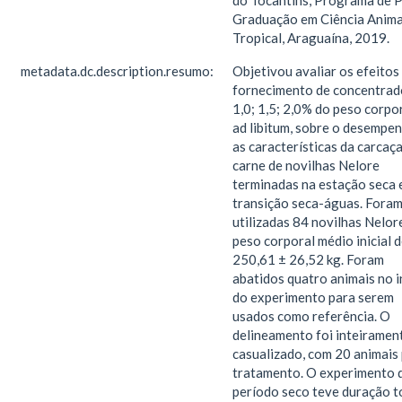
do Tocantins, Programa de 
Graduação em Ciência Anima
Tropical, Araguaína, 2019.
metadata.dc.description.resumo:
Objetivou avaliar os efeitos
fornecimento de concentrad
1,0; 1,5; 2,0% do peso corpor
ad libitum, sobre o desempe
as características da carcaça
carne de novilhas Nelore
terminadas na estação seca 
transição seca-águas. Fora
utilizadas 84 novilhas Nelor
peso corporal médio inicial 
250,61 ± 26,52 kg. Foram
abatidos quatro animais no i
do experimento para serem
usados como referência. O
delineamento foi inteiramen
casualizado, com 20 animais
tratamento. O experimento 
período seco teve duração t