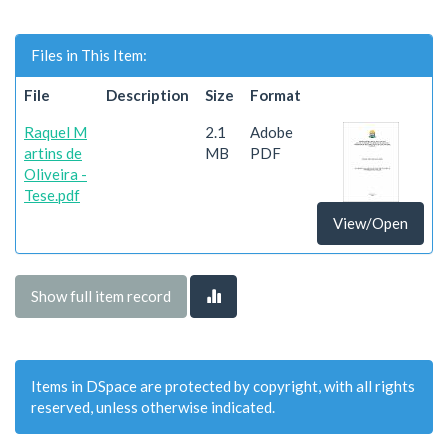
Files in This Item:
File
Description
Size
Format
Raquel M
2.1
Adobe
artins de
MB
PDF
Oliveira -
Tese.pdf
View/Open
Show full item record
Items in DSpace are protected by copyright, with all rights
reserved, unless otherwise indicated.