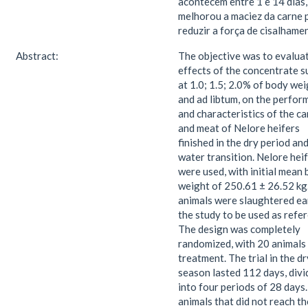
acontecem entre 1 e 14 dias,
melhorou a maciez da carne 
reduzir a força de cisalhame
Abstract:
The objective was to evalua
effects of the concentrate s
at 1.0; 1.5; 2.0% of body we
and ad libtum, on the perfo
and characteristics of the c
and meat of Nelore heifers
finished in the dry period an
water transition. Nelore hei
were used, with initial mean
weight of 250.61 ± 26.52 kg
animals were slaughtered ear
the study to be used as refe
The design was completely
randomized, with 20 animals
treatment. The trial in the dr
season lasted 112 days, divi
into four periods of 28 days.
animals that did not reach th