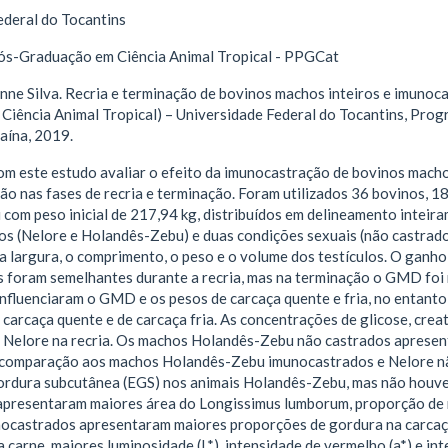
ederal do Tocantins
s-Graduação em Ciência Animal Tropical - PPGCat
e Silva. Recria e terminação de bovinos machos inteiros e imunoca
Ciência Animal Tropical) – Universidade Federal do Tocantins, Pro
aína, 2019.
om este estudo avaliar o efeito da imunocastração de bovinos mach
o nas fases de recria e terminação. Foram utilizados 36 bovinos, 18
om peso inicial de 217,94 kg, distribuídos em delineamento inteiram
os (Nelore e Holandês-Zebu) e duas condições sexuais (não castrado
 a largura, o comprimento, o peso e o volume dos testículos. O ganh
 foram semelhantes durante a recria, mas na terminação o GMD foi 
influenciaram o GMD e os pesos de carcaça quente e fria, no entant
carcaça quente e de carcaça fria. As concentrações de glicose, cre
s Nelore na recria. Os machos Holandês-Zebu não castrados aprese
comparação aos machos Holandês-Zebu imunocastrados e Nelore nã
ordura subcutânea (EGS) nos animais Holandês-Zebu, mas não houve
apresentaram maiores área do Longissimus lumborum, proporção de m
ocastrados apresentaram maiores proporções de gordura na carcaça
 carne, maiores luminosidade (L*), intensidade de vermelho (a*) e int