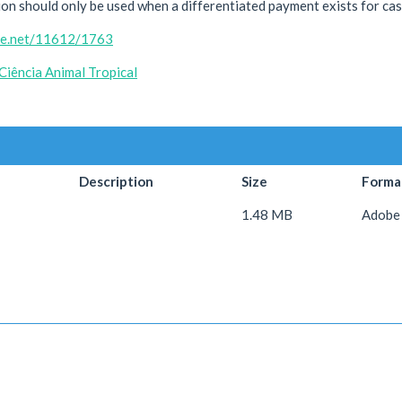
n should only be used when a differentiated payment exists for cast
dle.net/11612/1763
iência Animal Tropical
Description
Size
Forma
1.48 MB
Adobe