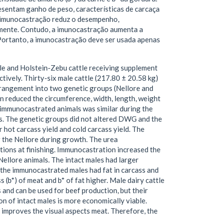
esentam ganho de peso, características de carcaça
A imunocastração reduz o desempenho,
mente. Contudo, a imunocastração aumenta a
 Portanto, a imunocastração deve ser usada apenas
ale and Holstein-Zebu cattle receiving supplement
tively. Thirty-six male cattle (217.80 ± 20.58 kg)
rrangement into two genetic groups (Nellore and
 reduced the circumference, width, length, weight
 immunocastrated animals was similar during the
ls. The genetic groups did not altered DWG and the
hot carcass yield and cold carcass yield. The
 the Nellore during growth. The urea
ions at finishing. Immunocastration increased the
Nellore animals. The intact males had larger
 the immunocastrated males had fat in carcass and
 (b*) of meat and b* of fat higher. Male dairy cattle
 and can be used for beef production, but their
on of intact males is more economically viable.
 improves the visual aspects meat. Therefore, the