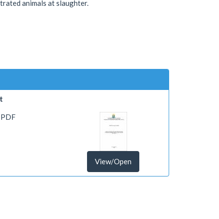
rated animals at slaughter.
t
 PDF
View/Open