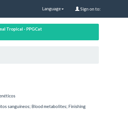
Language
Sign on to:
al Tropical - PPGCat
enéticos
tos sanguíneos; Blood metabolites; Finishing