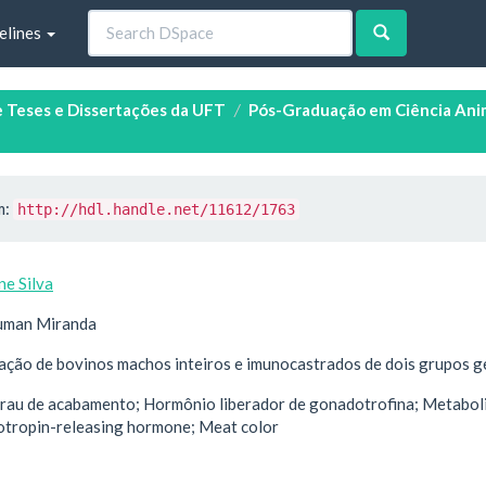
elines
e Teses e Dissertações da UFT
Pós-Graduação em Ciência Anim
m:
http://hdl.handle.net/11612/1763
e Silva
euman Miranda
nação de bovinos machos inteiros e imunocastrados de dois grupos g
Grau de acabamento; Hormônio liberador de gonadotrofina; Metaboli
tropin-releasing hormone; Meat color