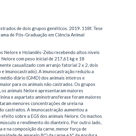
strados de dois grupos genéticos. 2019. 118f. Tese
grama de Pós-Graduação em Ciência Animal
os Nelore e Holandês-Zebu recebendo altos níveis
 Nelore com peso inicial de 217,61 kg e 18
ente casualizado com arranjo fatorial 2 x 2, dois
 e imunocastrado). A imunocastração reduziu a
o médio diário (GMD) dos animais inteiros e
maior para os animais não castrados. Os grupos
o, os animais Nelore apresentaram maiores
atinina e aspartato aminotransferase foram maiores
ntaram menores concentrações de ureia na
o castrados. A imunocastração aumentou a
 efeito sobre a EGS dos animais Nelore. Os machos
úsculo e rendimento do dianteiro. Por outro lado,
 e na composição da carne, menor força de
ensidade de amarelo (b*) da carne e b* da gordura.