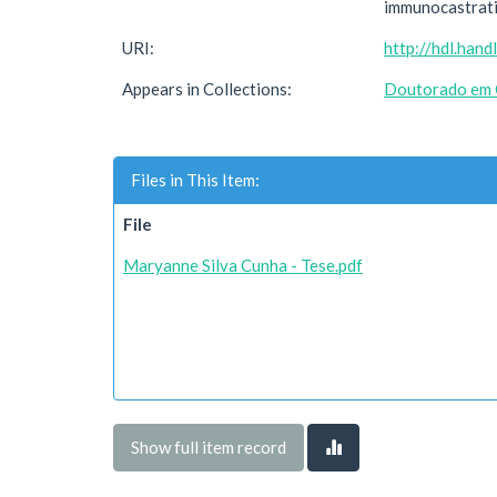
immunocastratio
URI:
http://hdl.han
Appears in Collections:
Doutorado em C
Files in This Item:
File
Maryanne Silva Cunha - Tese.pdf
Show full item record