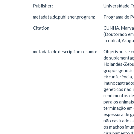
Publisher:
Universidade F
metadata.dc.publisher.program:
Programa de Pó
Citation:
CUNHA, Maryann
(Doutorado em 
Tropical, Aragu
metadata.dc.description.resumo:
Objetivou-se c
de suplementaçã
Holandês-Zebu c
grupos genétic
circunferência,
imunocastrados
genéticos não 
rendimentos de 
para os animai
terminação em 
espessura de g
não castrados 
os machos imun
cisalhamento da