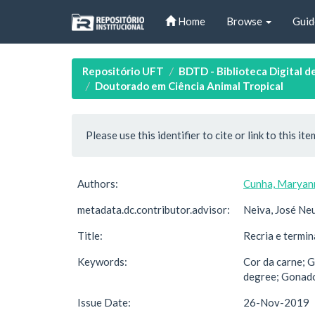
Skip
Home
Browse
Guid
navigation
Repositório UFT
BDTD - Biblioteca Digital d
Doutorado em Ciência Animal Tropical
Please use this identifier to cite or link to this ite
Authors:
Cunha, Maryann
metadata.dc.contributor.advisor:
Neiva, José N
Title:
Recria e termi
Keywords:
Cor da carne; 
degree; Gonado
Issue Date:
26-Nov-2019