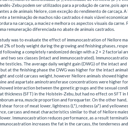
andês-Zebu podem ser utilizados para a produção de carne, pois apr
antes a de animais Nelore, com exceção do rendimento de carcaça. 
te a terminação de machos não castrados é mais viável economica
rdura na carcaça, a maciez e melhora os aspectos visuais da carne.
uma remuneração diferenciada no abate de animais castrados.
 study was to evaluate the effect of immunocastration of Nellore m
and 2% of body weight during the growing and finishing phases, respec
d following a completely randomized design with a 2 × 2 factorial a
and two sex classes (intact and immunocastrated). Immunocastration
he testicles. The average daily weight gain (DWG) of the intact and
but at the finishing phase the DWG was higher for the intact anima
ght and cold carcass weight, however Nellore animals showed higher 
nine and aspartate aminotransferase concentrations were higher for
howed interaction between the genetic groups and the sexual condit
t thickness (SFT) in the Holstein-Zebu, but had no effect on SFT in 
borum area, muscle proportion and forequarter. On the other hand,
 shear force of meat lower, lightness (L*), redness (a*) and yellowness
e, carcass and meat characteristics similar to that of Nellore males
s lower. Immunocastration reduces performance, as a result terminati
munocastration increases the fat in the carcass, the tenderness and