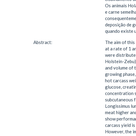
Os animais Hol
e carne semelh
consequentemen
deposição de go
quando existe 
Abstract:
The aim of this
at a rate of 1 
were distribute
Holstein-Zebu) 
and volume of t
growing phase, 
hot carcass wei
glucose, creati
concentration s
subcutaneous fa
Longissimus lum
meat higher and
show performanc
carcass yield i
However, the im