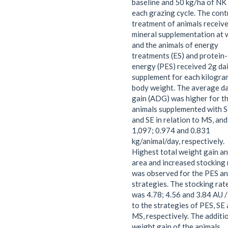
baseline and 50 kg/ha of NK
each grazing cycle. The cont
treatment of animals receiv
mineral supplementation at w
and the animals of energy
treatments (ES) and protein-
energy (PES) received 2g dai
supplement for each kilogra
body weight. The average da
gain (ADG) was higher for t
animals supplemented with 
and SE in relation to MS, and
1,097; 0.974 and 0.831
kg/animal/day, respectively.
Highest total weight gain an
area and increased stocking 
was observed for the PES an
strategies. The stocking rat
was 4.78; 4.56 and 3.84 AU /
to the strategies of PES, SE
MS, respectively. The additi
weight gain of the animals