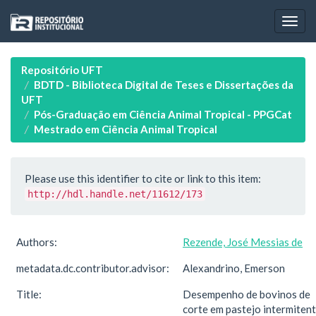
Skip
navigation
Repositório UFT
BDTD - Biblioteca Digital de Teses e Dissertações da
UFT
Pós-Graduação em Ciência Animal Tropical - PPGCat
Mestrado em Ciência Animal Tropical
Please use this identifier to cite or link to this item:
http://hdl.handle.net/11612/173
Authors:
Rezende, José Messias de
metadata.dc.contributor.advisor:
Alexandrino, Emerson
Title:
Desempenho de bovinos de
corte em pastejo intermitent