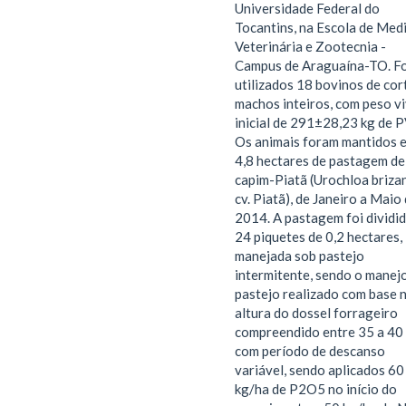
Universidade Federal do
Tocantins, na Escola de Med
Veterinária e Zootecnia -
Campus de Araguaína-TO. F
utilizados 18 bovinos de cor
machos inteiros, com peso v
inicial de 291±28,23 kg de P
Os animais foram mantidos 
4,8 hectares de pastagem de
capim-Piatã (Urochloa briza
cv. Piatã), de Janeiro a Maio
2014. A pastagem foi dividi
24 piquetes de 0,2 hectares,
manejada sob pastejo
intermitente, sendo o manej
pastejo realizado com base 
altura do dossel forrageiro
compreendido entre 35 a 40 
com período de descanso
variável, sendo aplicados 60
kg/ha de P2O5 no início do