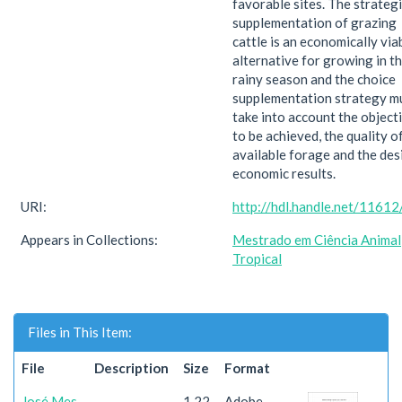
favorable sites. The strateg
supplementation of grazing
cattle is an economically via
alternative for growing in t
rainy season and the choice
supplementation strategy m
take into account the object
to be achieved, the quality o
available forage and the des
economic results.
URI:
http://hdl.handle.net/1161
Appears in Collections:
Mestrado em Ciência Animal
Tropical
Files in This Item:
File
Description
Size
Format
José Mes
1.22
Adobe