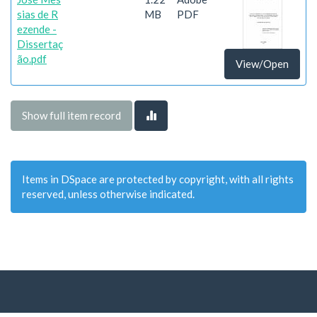
sias de R
MB
PDF
ezende -
Dissertaç
ão.pdf
View/Open
Show full item record
Items in DSpace are protected by copyright, with all rights
reserved, unless otherwise indicated.