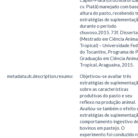
Capim-Piatã (Urochloa briza
cv. Piatã) manejado com bas
altura do pasto, recebendo t
estratégias de suplementaç
durante o período
chuvoso.2015. 73f. Dissert
(Mestrado em Ciência Anima
Tropical) – Universidade Fed
do Tocantins, Programa de 
Graduação em Ciência Anima
Tropical, Araguaína, 2015.
metadata.dc.description.resumo:
Objetivou-se avaliar três
estratégias de suplementaçã
sobre as características
produtivas do pasto e seu
reflexo na produção animal.
Avaliou-se também o efeito 
estratégias de suplementaç
comportamento ingestivo d
bovinos em pastejo. O
experimento foi conduzido n