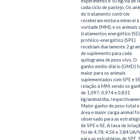
experimento e 50 kg/ha de 
cada ciclo de pastejo. Os ani
do tratamento controle
receberam mistura mineral à
vontade (MM), e os animais 
tratamentos energético (SE)
protéico-energético (SPE)
recebiam diariamente 2 gra
de suplemento para cada
quilograma de peso vivo. O
ganho médio diário (GMD) f
maior para os animais
suplementados com SPE e S
relação à MM, sendo os gan
de 1,097; 0,974 e 0,831
kg/animal/dia, respectivamen
Maior ganho de peso total e
área e maior carga animal fo
observado para as estratégi
de SPE e SE. A taxa de lotaç
foi de 4,78; 4,56 e 3,84 UA/h
para as estratégias de SPE, 