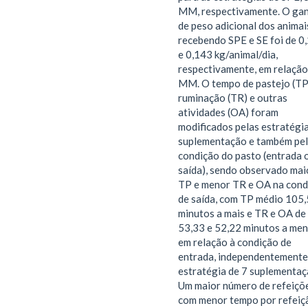
MM, respectivamente. O ga
de peso adicional dos animai
recebendo SPE e SE foi de 0
e 0,143 kg/animal/dia,
respectivamente, em relação
MM. O tempo de pastejo (TP
ruminação (TR) e outras
atividades (OA) foram
modificados pelas estratégi
suplementação e também pe
condição do pasto (entrada 
saída), sendo observado mai
TP e menor TR e OA na cond
de saída, com TP médio 105
minutos a mais e TR e OA de
53,33 e 52,22 minutos a men
em relação à condição de
entrada, independentemente
estratégia de 7 suplementaç
Um maior número de refeiçõ
com menor tempo por refeiç