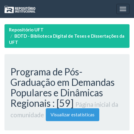
Skip
navigation
Repositório UFT
BDTD - Biblioteca Digital de Teses e Dissertações da
UFT
Programa de Pós-
Graduação em Demandas
Populares e Dinâmicas
Regionais : [59]
Página inicial da
comunidade
Visualizar estatísticas