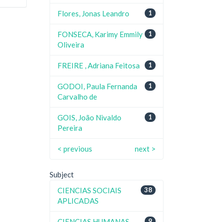
Flores, Jonas Leandro
1
FONSECA, Karimy Emmily
1
Oliveira
FREIRE , Adriana Feitosa
1
GODOI, Paula Fernanda
1
Carvalho de
GOIS, João Nivaldo
1
Pereira
< previous
next >
Subject
CIENCIAS SOCIAIS
38
APLICADAS
CIENCIAS HUMANAS
9