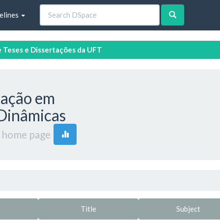
elines
e Teses e Dissertações da UFT
uação em
Dinâmicas
 home page