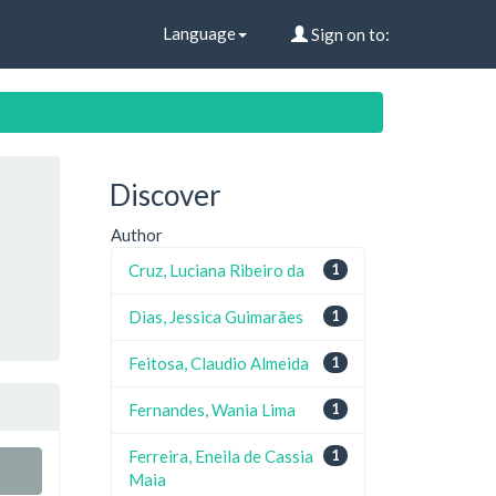
Language
Sign on to:
Discover
Author
Cruz, Luciana Ribeiro da
1
Dias, Jessica Guimarães
1
Feitosa, Claudio Almeida
1
Fernandes, Wania Lima
1
Ferreira, Eneila de Cassia
1
Maia