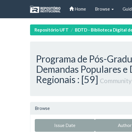
Skip
Home
Browse
Guid
navigation
Repositório UFT
BDTD - Biblioteca Digital d
Programa de Pós-Grad
Demandas Populares e 
Regionais : [59]
Community
Browse