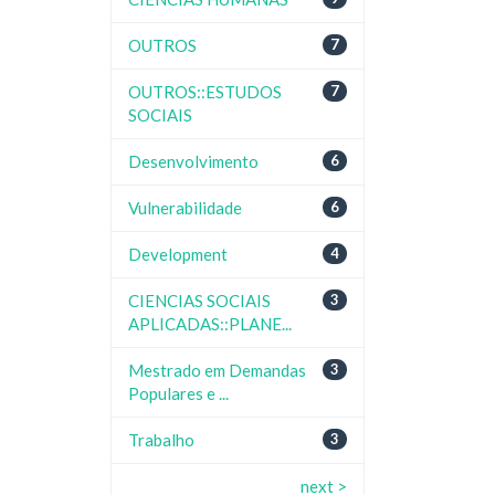
OUTROS
7
OUTROS::ESTUDOS
7
SOCIAIS
Desenvolvimento
6
Vulnerabilidade
6
Development
4
CIENCIAS SOCIAIS
3
APLICADAS::PLANE...
Mestrado em Demandas
3
Populares e ...
Trabalho
3
next >