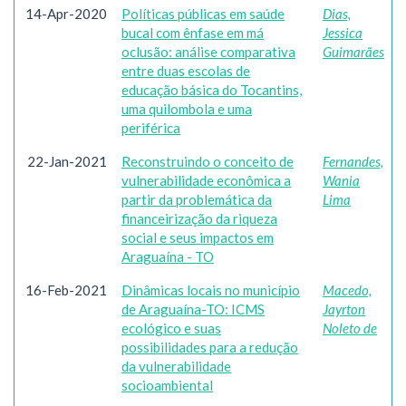
14-Apr-2020
Políticas públicas em saúde
Dias,
bucal com ênfase em má
Jessica
oclusão: análise comparativa
Guimarães
entre duas escolas de
educação básica do Tocantins,
uma quilombola e uma
periférica
22-Jan-2021
Reconstruindo o conceito de
Fernandes,
vulnerabilidade econômica a
Wania
partir da problemática da
Lima
financeirização da riqueza
social e seus impactos em
Araguaína - TO
16-Feb-2021
Dinâmicas locais no município
Macedo,
de Araguaína-TO: ICMS
Jayrton
ecológico e suas
Noleto de
possibilidades para a redução
da vulnerabilidade
socioambiental