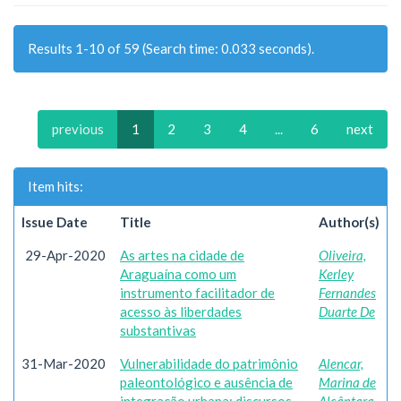
Results 1-10 of 59 (Search time: 0.033 seconds).
previous
1
2
3
4
...
6
next
Item hits:
Issue Date
Title
Author(s)
29-Apr-2020
As artes na cidade de
Oliveira,
Araguaína como um
Kerley
instrumento facilitador de
Fernandes
acesso às liberdades
Duarte De
substantivas
31-Mar-2020
Vulnerabilidade do patrimônio
Alencar,
paleontológico e ausência de
Marina de