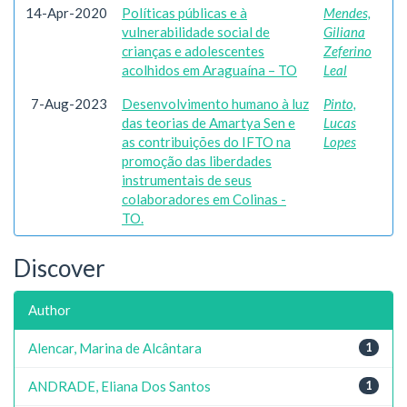
14-Apr-2020
Políticas públicas e à
Mendes,
vulnerabilidade social de
Giliana
crianças e adolescentes
Zeferino
acolhidos em Araguaína – TO
Leal
7-Aug-2023
Desenvolvimento humano à luz
Pinto,
das teorias de Amartya Sen e
Lucas
as contribuições do IFTO na
Lopes
promoção das liberdades
instrumentais de seus
colaboradores em Colinas -
TO.
Discover
Author
Alencar, Marina de Alcântara
1
ANDRADE, Eliana Dos Santos
1