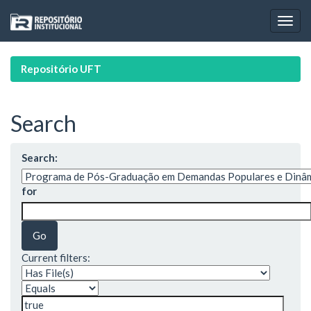
Skip
navigation
Repositório UFT
Search
Search:
for
Current filters: