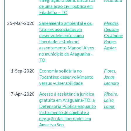
integração urbana: discursos
Alcântara
de uma ação civil pública em
Filadélfia – TO
25-Mar-2020
Saneamento ambiental e os
Mendes,
fatores associados ao
Deusine
desenvolvimento como
Cristianne
liberdade: estudo no
Borges
assentamento Manoel Alves
Aguiar
no município de Araguaína -
TO
1-Sep-2020
Economia solidária no
Flores,
Tocantins: desenvolvimento
Jonas
versus vulnerabilidade
Leandro
7-Apr-2020
Acesso à assistência jurídica
Ribeiro,
gratuita em Araguaína-TO: a
Laísa
Defensoria Pública enquanto
Lopes
instrumento de combate a
negação das liberdades em
Amartya Sen