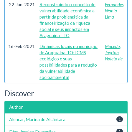
22-Jan-2021
Reconstruindo o conceito de
Fernandes,
vulnerabilidade econômica a
Wania
partir da problemática da
Lima
financeirização da riqueza
social e seus impactos em
Araguaína - TO
16-Feb-2021
Dinâmicas locais no município
Macedo,
de Araguaína-TO: ICMS
Jayrton
ecológico e suas
Noleto de
possibilidades para a redução
da vulnerabilidade
socioambiental
Discover
Author
Alencar, Marina de Alcântara
1
Dias, Jessica Guimarães
1