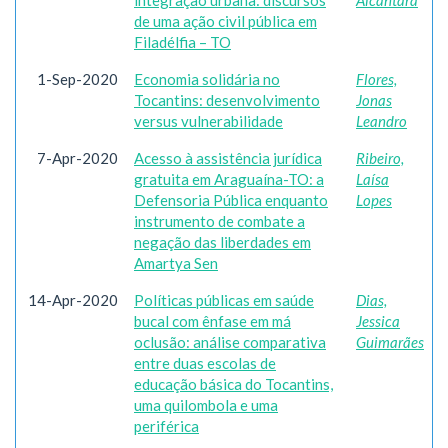
integração urbana: discursos
Alcântara
de uma ação civil pública em
Filadélfia – TO
1-Sep-2020
Economia solidária no
Flores,
Tocantins: desenvolvimento
Jonas
versus vulnerabilidade
Leandro
7-Apr-2020
Acesso à assistência jurídica
Ribeiro,
gratuita em Araguaína-TO: a
Laísa
Defensoria Pública enquanto
Lopes
instrumento de combate a
negação das liberdades em
Amartya Sen
14-Apr-2020
Políticas públicas em saúde
Dias,
bucal com ênfase em má
Jessica
oclusão: análise comparativa
Guimarães
entre duas escolas de
educação básica do Tocantins,
uma quilombola e uma
periférica