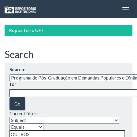
Skip
navigation
Repositório UFT
Search
Search:
for
Current filters: