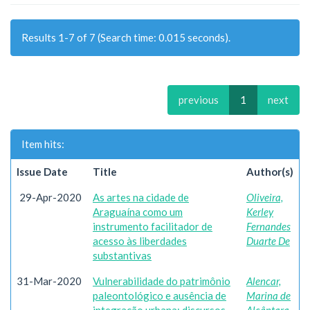
Results 1-7 of 7 (Search time: 0.015 seconds).
previous
1
next
Item hits:
Issue Date
Title
Author(s)
29-Apr-2020
As artes na cidade de
Oliveira,
Araguaína como um
Kerley
instrumento facilitador de
Fernandes
acesso às liberdades
Duarte De
substantivas
31-Mar-2020
Vulnerabilidade do patrimônio
Alencar,
paleontológico e ausência de
Marina de