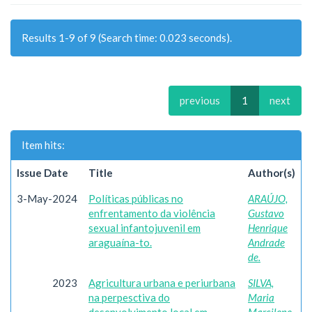
Results 1-9 of 9 (Search time: 0.023 seconds).
previous
1
next
Item hits:
Issue Date
Title
Author(s)
3-May-2024
Políticas públicas no
ARAÚJO,
enfrentamento da violência
Gustavo
sexual infantojuvenil em
Henrique
araguaína-to.
Andrade
de.
2023
Agricultura urbana e periurbana
SILVA,
na perpesctiva do
Maria