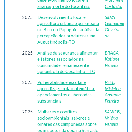
desenvolvimento local em
Marcilene
ananás, norte do tocantins.
Costa da.
2025
Desenvolvimento local e
SILVA,
agricultura urbana e periurbana
Guilherme
no Bico do Papagaio: análise da
Oliveira
percepção dos produtores em
da
Augustinópolis-TO
2025
Análise da segurança alimentar
BRAGA,
e fatores associados na
Katiane
comunidade remanescente
Pereira
quilombola de Cocalinho – TO
2025
Vulnerabilidade escolar e
PEEL,
aprendizagem da matemática:
Misleine
agenciamentos e liberdades
Andrade
substanciais
Ferreira
2025
Mulheres e conflitos
SANTOS,
socioambientais: saberes e
Valéria
olhares das camponesas sobre
Pereira
os impactos da soja na Serra do