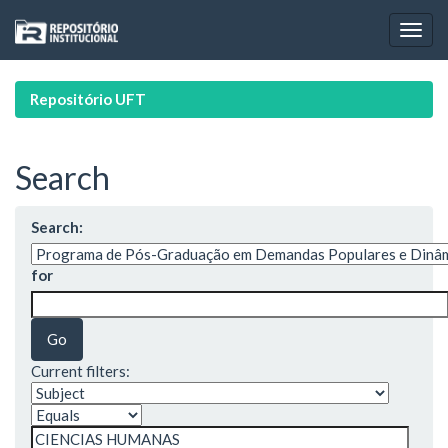
Skip
navigation
Repositório UFT
Search
Search:
for
Current filters: