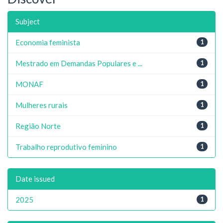
Subject
Economia feminista
1
Mestrado em Demandas Populares e ...
1
MONAF
1
Mulheres rurais
1
Região Norte
1
Trabalho reprodutivo feminino
1
Date issued
2025
1