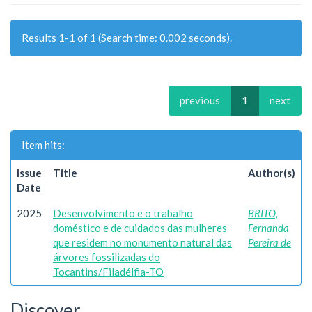
Results 1-1 of 1 (Search time: 0.002 seconds).
previous
1
next
Item hits:
Issue
Title
Author(s)
Date
2025
Desenvolvimento e o trabalho
BRITO,
doméstico e de cuidados das mulheres
Fernanda
que residem no monumento natural das
Pereira de
árvores fossilizadas do
Tocantins/Filadélfia-TO
Discover