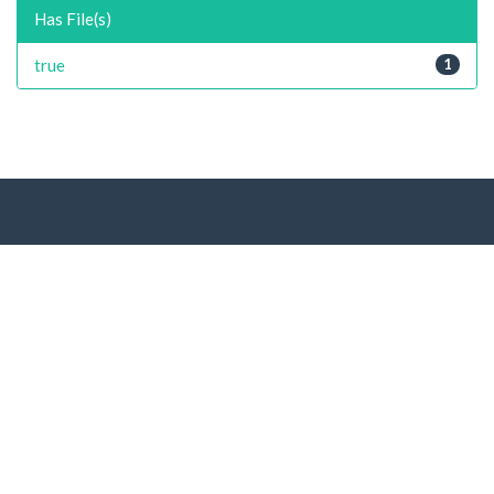
Has File(s)
true
1