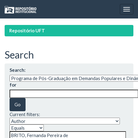
Skip
navigation
Repositório UFT
Search
Search:
for
Current filters: