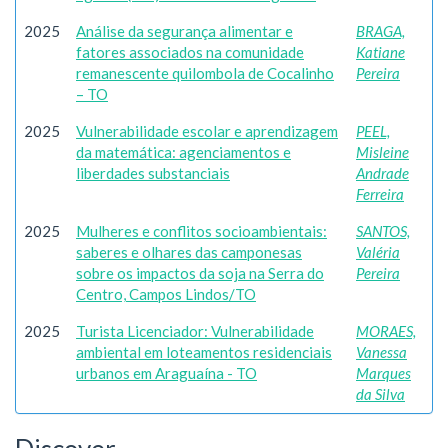
2025
Análise da segurança alimentar e
BRAGA,
fatores associados na comunidade
Katiane
remanescente quilombola de Cocalinho
Pereira
– TO
2025
Vulnerabilidade escolar e aprendizagem
PEEL,
da matemática: agenciamentos e
Misleine
liberdades substanciais
Andrade
Ferreira
2025
Mulheres e conflitos socioambientais:
SANTOS,
saberes e olhares das camponesas
Valéria
sobre os impactos da soja na Serra do
Pereira
Centro, Campos Lindos/TO
2025
Turista Licenciador: Vulnerabilidade
MORAES,
ambiental em loteamentos residenciais
Vanessa
urbanos em Araguaína - TO
Marques
da Silva