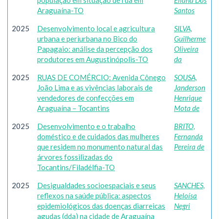
população em situação de rua em
Eliana Dos
Araguaína-TO
Santos
2025
Desenvolvimento local e agricultura
SILVA,
urbana e periurbana no Bico do
Guilherme
Papagaio: análise da percepção dos
Oliveira
produtores em Augustinópolis-TO
da
2025
RUAS DE COMÉRCIO: Avenida Cônego
SOUSA,
João Lima e as vivências laborais de
Janderson
vendedores de confecções em
Henrique
Araguaína – Tocantins
Mota de
2025
Desenvolvimento e o trabalho
BRITO,
doméstico e de cuidados das mulheres
Fernanda
que residem no monumento natural das
Pereira de
árvores fossilizadas do
Tocantins/Filadélfia-TO
2025
Desigualdades socioespaciais e seus
SANCHES,
reflexos na saúde pública: aspectos
Heloísa
epidemiológicos das doenças diarreicas
Negri
agudas (dda) na cidade de Araguaína