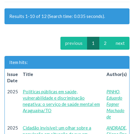
Results 1-10 of 12 (Search time: 0.035 seconds).
previous
1
2
next
Item hits:
Issue
Title
Author(s)
Date
2025
Políticas públicas em saúde,
PINHO,
vulnerabilidade e discriminação
Eduardo
negativa: o serviço de saúde mental em
Fagner
Araguaína/TO
Machado
de
2025
Cidadão invisível: um olhar sobre a
ANDRADE,