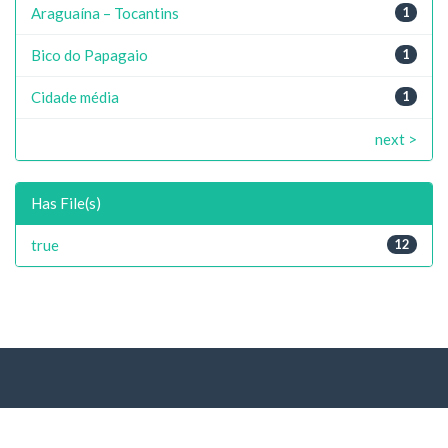
Araguaína – Tocantins
1
Bico do Papagaio
1
Cidade média
1
next >
Has File(s)
true
12