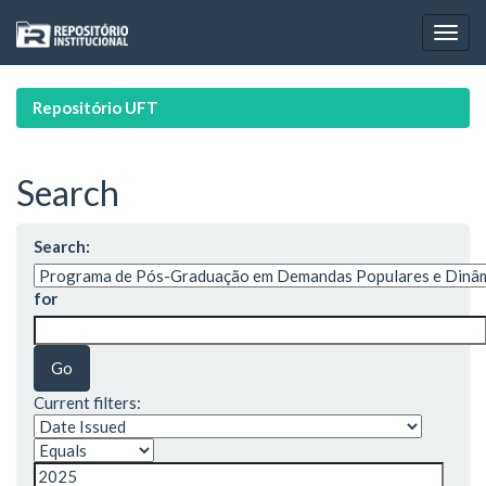
Skip
navigation
Repositório UFT
Search
Search:
for
Current filters: