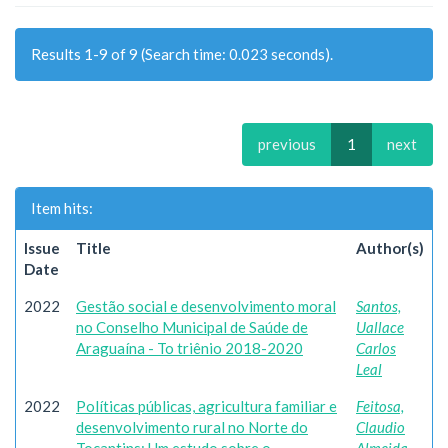
Results 1-9 of 9 (Search time: 0.023 seconds).
previous
1
next
Item hits:
Issue
Title
Author(s)
Date
2022
Gestão social e desenvolvimento moral
Santos,
no Conselho Municipal de Saúde de
Uallace
Araguaína - To triênio 2018-2020
Carlos
Leal
2022
Políticas públicas, agricultura familiar e
Feitosa,
desenvolvimento rural no Norte do
Claudio