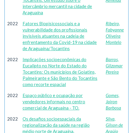
Tocantins: Um estudo sobre o
Almeida
intercâmbrio mercantil na cidade de
Araguaína
2022
Fatores Biopisicossociais e a
Ribeiro,
vulnerabilidade dos profissionais
Fabyanne
invisíveis atuantes na cadeia de
Oliveira
enfrentamento da Covid-19 na cidade
Montelo
de Araguaína/Tocantins
2022
Implicações socioeconômicas do
Barros,
Eucalipto no Norte do Estado do
Gilzomar
Tocantins: Os municípios de Goiatins,
Pereira
Palmeirante e São Bento do Tocantins
como recorte espacial
2022
Espaço público e ocupação por
Gomes,
vendedores informais no centro
Jairon
comercial de Araguaína - TO.
Barbosa
2022
Os desafios socioespaciais da
Silva,
regionalização da saúde na região
Gilson de
médio norte de Araguaína.
Araújo