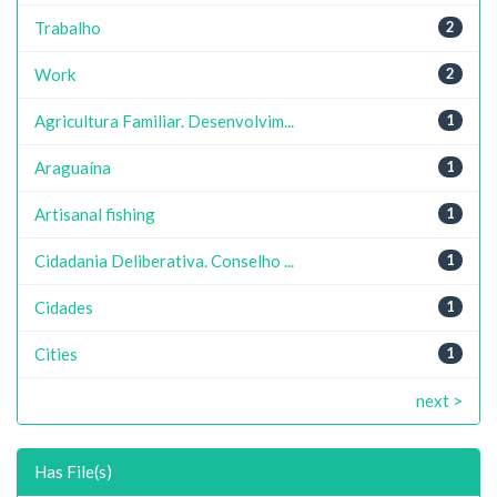
Trabalho
2
Work
2
Agricultura Familiar. Desenvolvim...
1
Araguaína
1
Artisanal fishing
1
Cidadania Deliberativa. Conselho ...
1
Cidades
1
Cities
1
next >
Has File(s)