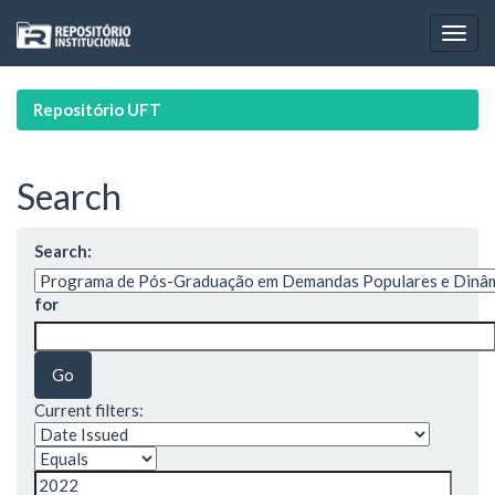
Skip
navigation
Repositório UFT
Search
Search:
for
Current filters: