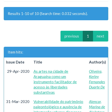
Results 1-10 of 10 (Search time: 0.032 seconds).
previous
1
next
Item hits:
Issue Date
Title
Author(s)
29-Apr-2020
As artes na cidade de
Oliveira,
Araguaína como um
Kerley
instrumento facilitador de
Fernandes
acesso às liberdades
Duarte De
substantivas
31-Mar-2020
Vulnerabilidade do patrimônio
Alencar,
paleontológico e ausência de
Marina de