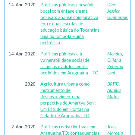
14-Apr-2020
Políticas públicas em saúde
Dias,
bucal com ênfase em má
Jessica
oclusão: análise comparativa
Guimarães
entre duas escolas de
educação básica do Tocantins,
uma quilombola e uma
periférica
14-Apr-2020
Políticas públicas e à
Mendes,
vulnerabilidade social de
Giliana
crianças e adolescentes
Zeferino
acolhidos em Araguaína – TO
Leal
2020
Agricultura urbana como
BRITO,
instrumento de
Aurélia
desenvolvimento na
Matos
perpectiva de Amartya Sen :
Um Estudo em Hortas na
Cidade de Araguaína-TO.
2-Apr-2020
Políticas redistributivas em
Teles,
Araguaína,TO: consequências
Marcela