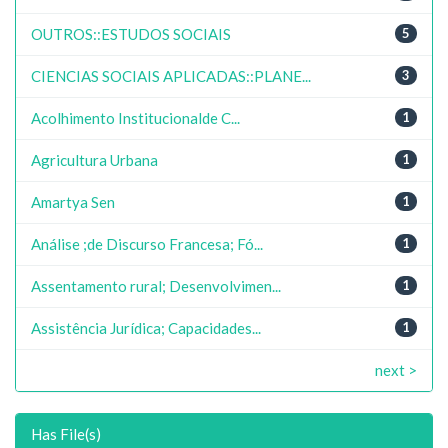
OUTROS::ESTUDOS SOCIAIS
5
CIENCIAS SOCIAIS APLICADAS::PLANE...
3
Acolhimento Institucionalde C...
1
Agricultura Urbana
1
Amartya Sen
1
Análise ;de Discurso Francesa; Fó...
1
Assentamento rural; Desenvolvimen...
1
Assistência Jurídica; Capacidades...
1
next >
Has File(s)