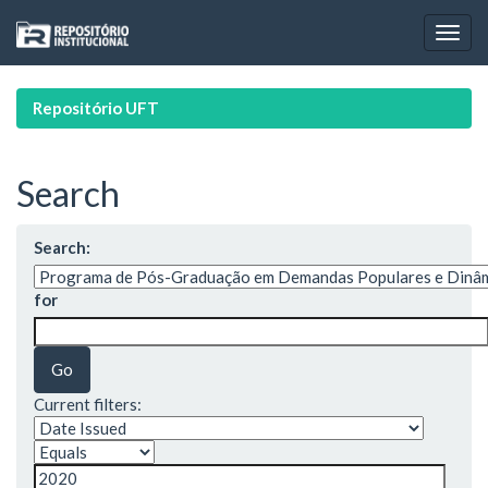
Skip
navigation
Repositório UFT
Search
Search:
for
Current filters: