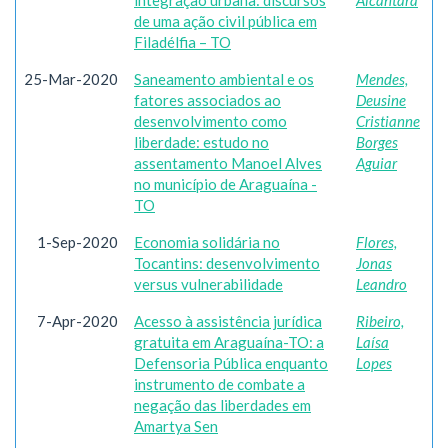
integração urbana: discursos
Alcântara
de uma ação civil pública em
Filadélfia – TO
25-Mar-2020
Saneamento ambiental e os
Mendes,
fatores associados ao
Deusine
desenvolvimento como
Cristianne
liberdade: estudo no
Borges
assentamento Manoel Alves
Aguiar
no município de Araguaína -
TO
1-Sep-2020
Economia solidária no
Flores,
Tocantins: desenvolvimento
Jonas
versus vulnerabilidade
Leandro
7-Apr-2020
Acesso à assistência jurídica
Ribeiro,
gratuita em Araguaína-TO: a
Laísa
Defensoria Pública enquanto
Lopes
instrumento de combate a
negação das liberdades em
Amartya Sen