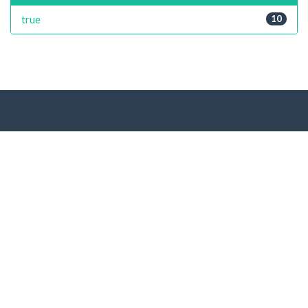
true
10