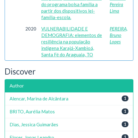
do programa bolsa família a
Pereira
partir dos dispositivos lei-
Lima
família-escola.
2020
VULNERABILIDADE E
PEREIRA,
DEMOGRAFIA: elementos de
Bruno
resiliência na população
Lopes
indígena Karajá-Xambioá,
Santa Fé do Araguaia, TO
Discover
Author
Alencar, Marina de Alcântara
1
BRITO, Aurélia Matos
1
Dias, Jessica Guimarães
1
Flores, Jonas Leandro
1