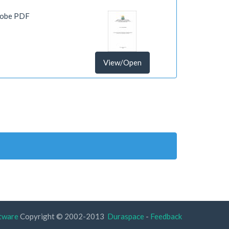
obe PDF
View/Open
tware
Copyright © 2002-2013
Duraspace
-
Feedback