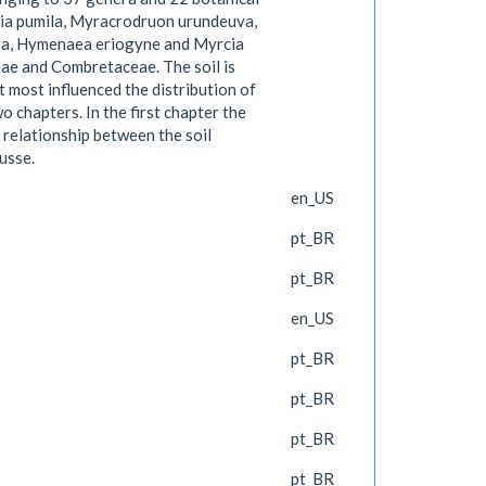
ckia pumila, Myracrodruon urundeuva,
lora, Hymenaea eriogyne and Myrcia
eae and Combretaceae. The soil is
t most influenced the distribution of
 chapters. In the first chapter the
e relationship between the soil
usse.
en_US
pt_BR
pt_BR
en_US
pt_BR
pt_BR
pt_BR
pt_BR