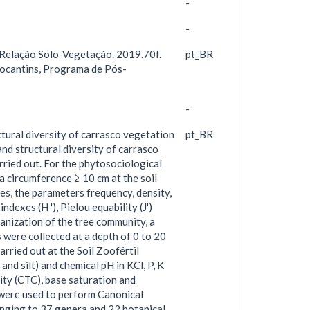
-
-
 Relação Solo-Vegetação. 2019.70f.
pt_BR
Tocantins, Programa de Pós-
-
ctural diversity of carrasco vegetation
pt_BR
and structural diversity of carrasco
rried out. For the phytosociological
 a circumference ≥ 10 cm at the soil
es, the parameters frequency, density,
exes (H '), Pielou equability (J')
ganization of the tree community, a
were collected at a depth of 0 to 20
rried out at the Soil Zoofértil
nd silt) and chemical pH in KCl, P, K
ity (CTC), base saturation and
 were used to perform Canonical
onging to 37 genera and 22 botanical