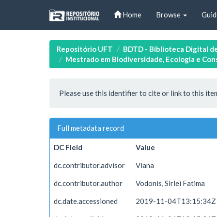
Skip
Home
Browse
Guid
navigation
Repositório UFT
BDTD - Biblioteca Digital d
Mestrado em Biodiversidade, Ecologia e Co
Please use this identifier to cite or link to this ite
Full metadata record
DC Field
Value
dc.contributor.advisor
Viana
dc.contributor.author
Vodonis, Sirlei Fatima
dc.date.accessioned
2019-11-04T13:15:34Z