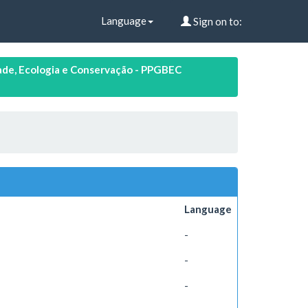
Language
Sign on to:
de, Ecologia e Conservação - PPGBEC
Language
-
-
-