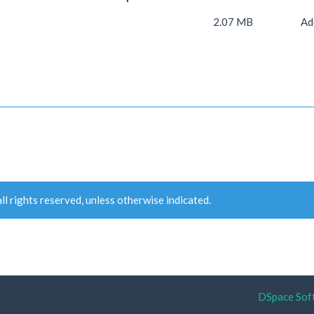
2.07 MB
Ad
ll rights reserved, unless otherwise indicated.
DSpace Sof