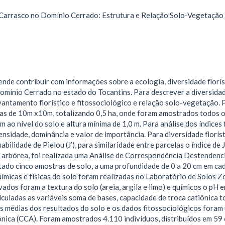
 Carrasco no Domínio Cerrado: Estrutura e Relação Solo-Vegetação
nde contribuir com informações sobre a ecologia, diversidade florís
omínio Cerrado no estado do Tocantins. Para descrever a diversidade
evantamento florístico e fitossociológico e relação solo-vegetação.
as de 10m x10m, totalizando 0,5 ha, onde foram amostrados todos o
m ao nível do solo e altura mínima de 1,0 m. Para análise dos índices
nsidade, dominância e valor de importância. Para diversidade floríst
bilidade de Pielou (J’), para similaridade entre parcelas o índice de
 arbórea, foi realizada uma Análise de Correspondência Destendenci
etado cinco amostras de solo, a uma profundidade de 0 a 20 cm em ca
ímicas e físicas do solo foram realizadas no Laboratório de Solos Z
ados foram a textura do solo (areia, argila e limo) e químicos o pH e
uladas as variáveis soma de bases, capacidade de troca catiônica to
s médias dos resultados do solo e os dados fitossociológicos foram u
ica (CCA). Foram amostrados 4.110 indivíduos, distribuídos em 59 