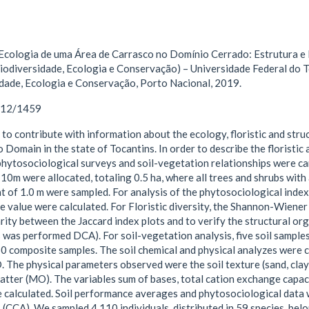
Ecologia de uma Área de Carrasco no Domínio Cerrado: Estrutura e
odiversidade, Ecologia e Conservação) – Universidade Federal do 
ade, Ecologia e Conservação, Porto Nacional, 2019.
1612/1459
to contribute with information about the ecology, floristic and stru
 Domain in the state of Tocantins. In order to describe the floristic 
 phytosociological surveys and soil-vegetation relationships were ca
 10m were allocated, totaling 0.5 ha, where all trees and shrubs with
t of 1.0 m were sampled. For analysis of the phytosociological index
value were calculated. For Floristic diversity, the Shannon-Wiener ind
arity between the Jaccard index plots and to verify the structural or
as performed DCA). For soil-vegetation analysis, five soil samples 
 50 composite samples. The soil chemical and physical analyzes were ca
. The physical parameters observed were the soil texture (sand, clay a
tter (MO). The variables sum of bases, total cation exchange capac
 calculated. Soil performance averages and phytosociological data
(CCA). We sampled 4,110 individuals, distributed in 59 species, bel