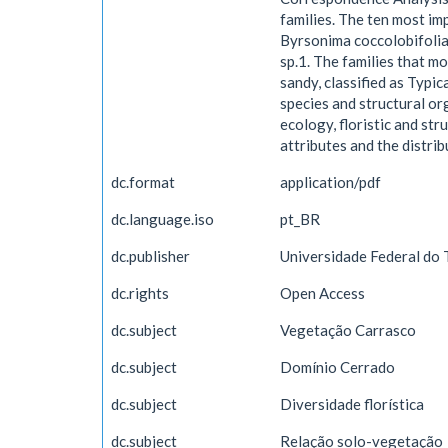
families. The ten most im
Byrsonima coccolobifolia
sp.1. The families that m
sandy, classified as Typi
species and structural or
ecology, floristic and str
attributes and the distri
dc.format
application/pdf
dc.language.iso
pt_BR
dc.publisher
Universidade Federal do 
dc.rights
Open Access
dc.subject
Vegetação Carrasco
dc.subject
Domínio Cerrado
dc.subject
Diversidade florística
dc.subject
Relação solo-vegetação