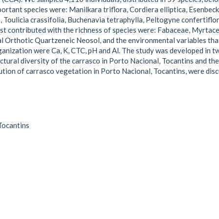
portant species were: Manilkara triflora, Cordiera elliptica, Esenbe
, Toulicia crassifolia, Buchenavia tetraphylla, Peltogyne confertif
ost contributed with the richness of species were: Fabaceae, Myrtac
cal Orthotic Quartzeneic Neosol, and the environmental variables tha
ganization were Ca, K, CTC, pH and Al. The study was developed in two
uctural diversity of the carrasco in Porto Nacional, Tocantins and th
bution of carrasco vegetation in Porto Nacional, Tocantins, were disc
Tocantins