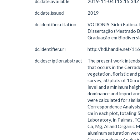
dc.date.available
2019-11-04T13:15:34Z
dc.date.issued
2019
dc.identifier.citation
VODONIS, Sirlei Fatima. 
Dissertação (Mestrado Bi
Graduação em Biodiversid
dc.identifier.uri
http://hdl.handle.net/1
dc.description.abstract
The present work intends 
that occurs in the Cerrado
vegetation, floristic and
survey, 50 plots of 10m x
level and a minimum heigh
dominance and importance 
were calculated for simil
Correspondence Analysis w
cm in each plot, totaling
Laboratory, in Palmas, TO
Ca, Mg, Al and Organic Ma
aluminum saturation were
Correspondence Analysis 