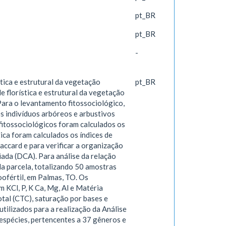
pt_BR
pt_BR
-
tica e estrutural da vegetação
pt_BR
 florística e estrutural da vegetação
 Para o levantamento fitossociológico,
s indivíduos arbóreos e arbustivos
 fitossociológicos foram calculados os
ica foram calculados os índices de
 Jaccard e para verificar a organização
ada (DCA). Para análise da relação
da parcela, totalizando 50 amostras
oofértil, em Palmas, TO. Os
m KCl, P, K Ca, Mg, Al e Matéria
tal (CTC), saturação por bases e
tilizados para a realização da Análise
espécies, pertencentes a 37 gêneros e