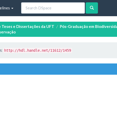
elines
e Teses e Dissertações da UFT
Pós-Graduação em Biodiversida
nservação
m:
http://hdl.handle.net/11612/1459