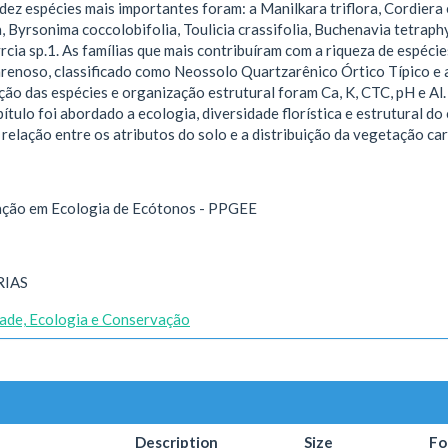
 dez espécies mais importantes foram: a Manilkara triflora, Cordiera e
yrsonima coccolobifolia, Toulicia crassifolia, Buchenavia tetraphy
ia sp.1. As famílias que mais contribuíram com a riqueza de espéci
renoso, classificado como Neossolo Quartzarênico Órtico Típico e a
ição das espécies e organização estrutural foram Ca, K, CTC, pH e Al
pítulo foi abordado a ecologia, diversidade florística e estrutural d
relação entre os atributos do solo e a distribuição da vegetação ca
ção em Ecologia de Ecótonos - PPGEE
RIAS
ade, Ecologia e Conservação
Description
Size
Fo