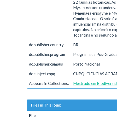
22 famílias botânicas. As
Myracrodruon urundeuva, B
Hymenaea eriogyne e Myrc
Combretaceae. O solo é a
influenciaram na distribu
capítulos. No primeiro ca
Tocantins e no segundo a 
dc.publisher.country
BR
dc.publisher.program
Programa de Pós-Gradua
dc.publisher.campus
Porto Nacional
dc.subject.cnpq
CNPQ::CIENCIAS AGRA
Appears in Collections:
Mestrado em Biodiversid
Files in This Item:
File