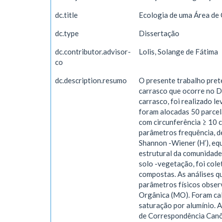
dc.title
Ecologia de uma Área de
dc.type
Dissertação
dc.contributor.advisor-
Lolis, Solange de Fátima
co
dc.description.resumo
O presente trabalho prete
carrasco que ocorre no D
carrasco, foi realizado l
foram alocadas 50 parcel
com circunferência ≥ 10 c
parâmetros frequência, de
Shannon -Wiener (H’), equa
estrutural da comunidade
solo -vegetação, foi col
compostas. As análises qu
parâmetros físicos observ
Orgânica (MO). Foram calc
saturação por alumínio. A
de Correspondência Canôn