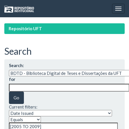
Skip
navigation
Repositório UFT
Search
Search:
for
Current filters: