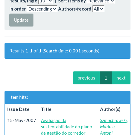
Results/Page
|
Sort items by
In order
Authors/record
Results 1-1 of 1 (Search time: 0.001 seconds).
previous
1
next
Item hits:
Issue Date
Title
Author(s)
15-May-2007
Avaliação da
Szmuchrowski,
sustentabilidade do plano
Mariusz
de gestão do corredor
Antoni