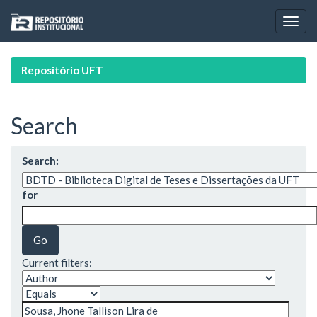
Skip
navigation
Repositório UFT
Search
Search:
for
Current filters: