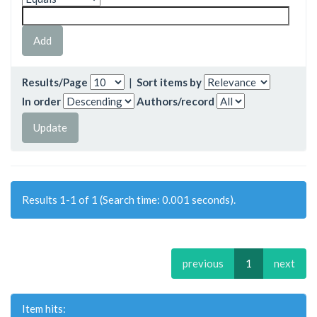
Results/Page
|
Sort items by
In order
Authors/record
Results 1-1 of 1 (Search time: 0.001 seconds).
previous
1
next
Item hits: