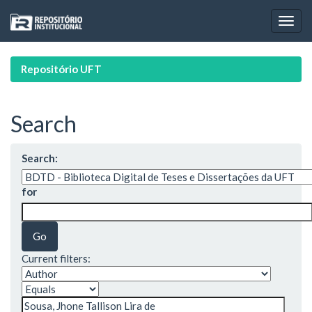
Skip
navigation
Repositório UFT
Search
Search:
for
Current filters: