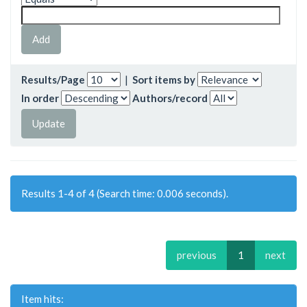
Results/Page
|
Sort items by
In order
Authors/record
Results 1-4 of 4 (Search time: 0.006 seconds).
previous
1
next
Item hits: