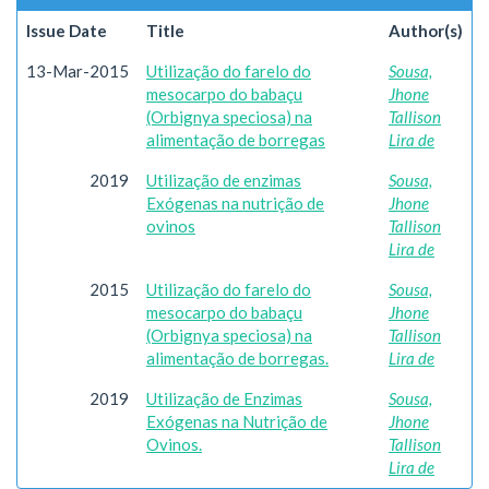
Issue Date
Title
Author(s)
13-Mar-2015
Utilização do farelo do
Sousa,
mesocarpo do babaçu
Jhone
(Orbignya speciosa) na
Tallison
alimentação de borregas
Lira de
2019
Utilização de enzimas
Sousa,
Exógenas na nutrição de
Jhone
ovinos
Tallison
Lira de
2015
Utilização do farelo do
Sousa,
mesocarpo do babaçu
Jhone
(Orbignya speciosa) na
Tallison
alimentação de borregas.
Lira de
2019
Utilização de Enzimas
Sousa,
Exógenas na Nutrição de
Jhone
Ovinos.
Tallison
Lira de