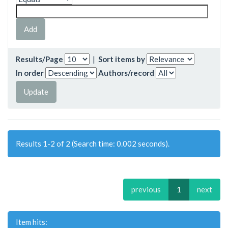
Results/Page
|
Sort items by
In order
Authors/record
Results 1-2 of 2 (Search time: 0.002 seconds).
previous
1
next
Item hits: