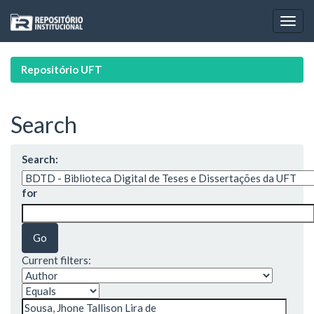
Skip
navigation
Repositório UFT
Search
Search:
for
Current filters: