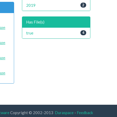
2019
2
Has File(s)
ison
true
4
ison
ison
ison
tware
Copyright © 2002-2013
Duraspace
-
Feedback