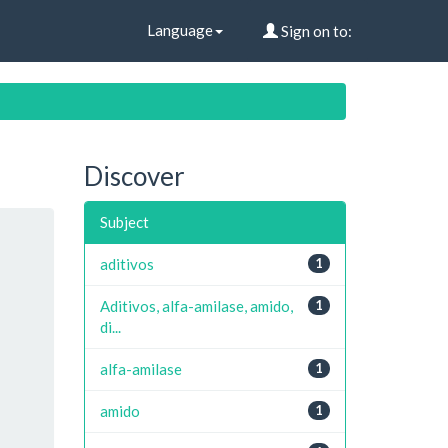
Language
Sign on to:
Discover
Subject
aditivos
1
Aditivos, alfa-amilase, amido,
1
di...
alfa-amilase
1
amido
1