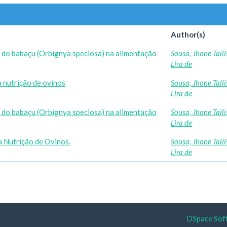
Author(s)
o do babaçu (Orbignya speciosa) na alimentação
Sousa, Jhone Tall
Lira de
 nutrição de ovinos
Sousa, Jhone Tall
Lira de
o do babaçu (Orbignya speciosa) na alimentação
Sousa, Jhone Tall
Lira de
a Nutrição de Ovinos.
Sousa, Jhone Tall
Lira de
DSpace Sof