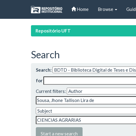
Skip
Home
Browse
Guid
navigation
Repositório UFT
Search
Search:
for
Current filters:
Start a new search