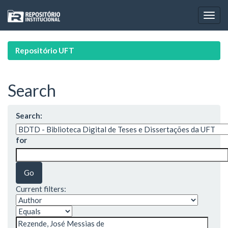
Skip
navigation
Repositório UFT
Search
Search:
for
Current filters: