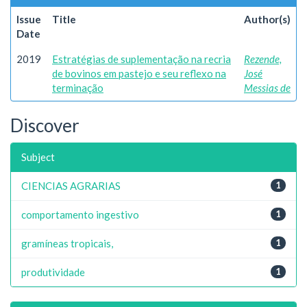
Issue
Title
Author(s)
Date
2019
Estratégias de suplementação na recria
Rezende,
de bovinos em pastejo e seu reflexo na
José
terminação
Messias de
Discover
Subject
CIENCIAS AGRARIAS
1
comportamento ingestivo
1
gramíneas tropicais,
1
produtividade
1