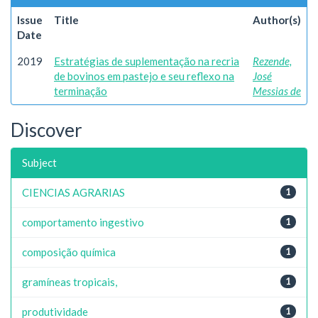
Issue
Title
Author(s)
Date
2019
Estratégias de suplementação na recria
Rezende,
de bovinos em pastejo e seu reflexo na
José
terminação
Messias de
Discover
Subject
CIENCIAS AGRARIAS
1
comportamento ingestivo
1
composição química
1
gramíneas tropicais,
1
produtividade
1