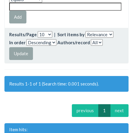
Results/Page
|
Sort items by
In order
Authors/record
Results 1-1 of 1 (Search time: 0.001 seconds).
previous
1
next
Item hits: