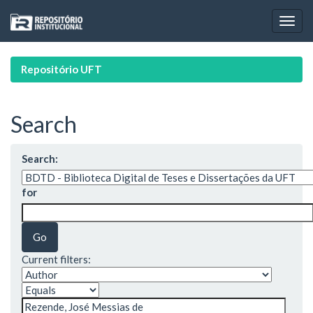
Skip
navigation
Repositório UFT
Search
Search:
for
Current filters: