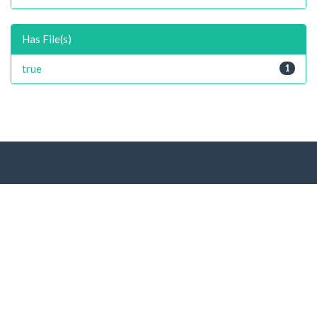
Has File(s)
true
1