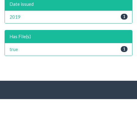
Date issued
2019
1
Has File(s)
true
1