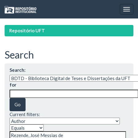
Skip
navigation
Repositório UFT
Search
Search:
for
Current filters: