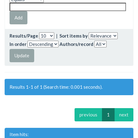
Results/Page
|
Sort items by
In order
Authors/record
Results 1-1 of 1 (Search time: 0.001 seconds).
previous
1
next
Item hits: