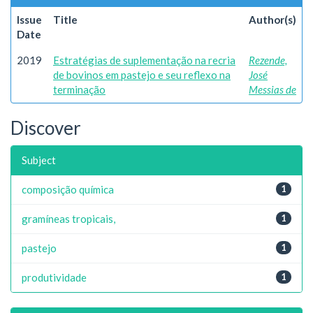
Issue
Title
Author(s)
Date
2019
Estratégias de suplementação na recria
Rezende,
de bovinos em pastejo e seu reflexo na
José
terminação
Messias de
Discover
Subject
composição química
1
gramíneas tropicais,
1
pastejo
1
produtividade
1