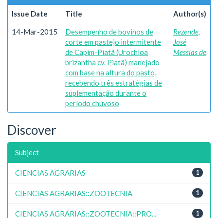
Issue Date
Title
Author(s)
14-Mar-2015
Desempenho de bovinos de
Rezende,
corte em pastejo intermitente
José
de Capim-Piatã (Urochloa
Messias de
brizantha cv. Piatã) manejado
com base na altura do pasto,
recebendo três estratégias de
suplementação durante o
período chuvoso
Discover
Subject
CIENCIAS AGRARIAS
1
CIENCIAS AGRARIAS::ZOOTECNIA
1
CIENCIAS AGRARIAS::ZOOTECNIA::PRO...
1