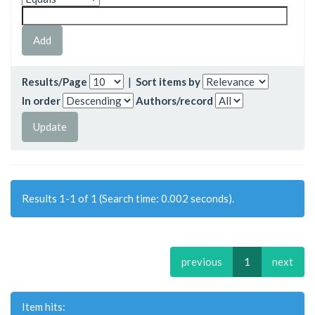
Results/Page
|
Sort items by
In order
Authors/record
Results 1-1 of 1 (Search time: 0.002 seconds).
previous
1
next
Item hits: