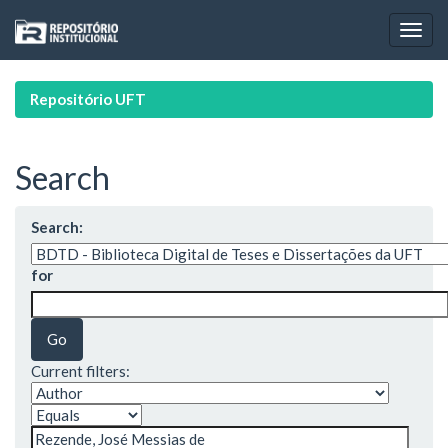
Skip
navigation
Repositório UFT
Search
Search:
for
Current filters: