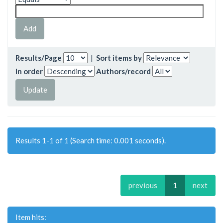
Results/Page
|
Sort items by
In order
Authors/record
Results 1-1 of 1 (Search time: 0.001 seconds).
previous
1
next
Item hits: