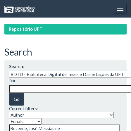
Skip
navigation
Repositório UFT
Search
Search:
for
Current filters: