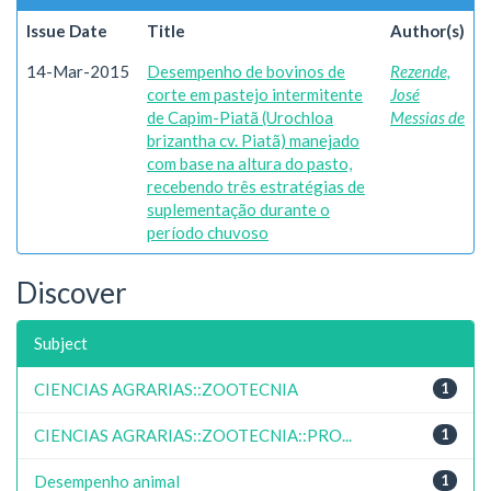
Issue Date
Title
Author(s)
14-Mar-2015
Desempenho de bovinos de
Rezende,
corte em pastejo intermitente
José
de Capim-Piatã (Urochloa
Messias de
brizantha cv. Piatã) manejado
com base na altura do pasto,
recebendo três estratégias de
suplementação durante o
período chuvoso
Discover
Subject
CIENCIAS AGRARIAS::ZOOTECNIA
1
CIENCIAS AGRARIAS::ZOOTECNIA::PRO...
1
Desempenho animal
1