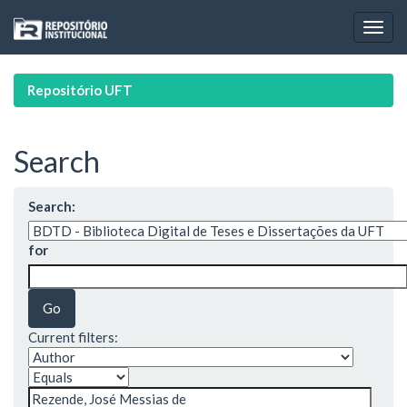
Skip
navigation
Repositório UFT
Search
Search:
for
Current filters: