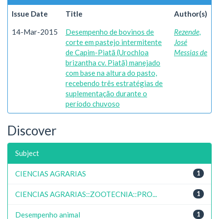
Issue Date
Title
Author(s)
14-Mar-2015
Desempenho de bovinos de
Rezende,
corte em pastejo intermitente
José
de Capim-Piatã (Urochloa
Messias de
brizantha cv. Piatã) manejado
com base na altura do pasto,
recebendo três estratégias de
suplementação durante o
período chuvoso
Discover
Subject
CIENCIAS AGRARIAS
1
CIENCIAS AGRARIAS::ZOOTECNIA::PRO...
1
Desempenho animal
1