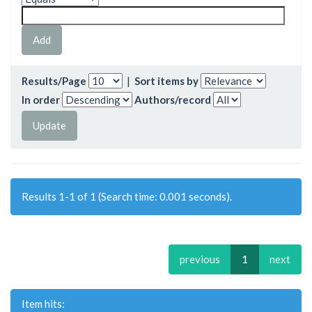
Results/Page
|
Sort items by
In order
Authors/record
Results 1-1 of 1 (Search time: 0.001 seconds).
previous
1
next
Item hits: