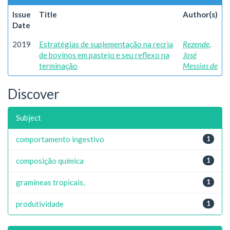
Issue
Title
Author(s)
Date
2019
Estratégias de suplementação na recria
Rezende,
de bovinos em pastejo e seu reflexo na
José
terminação
Messias de
Discover
Subject
comportamento ingestivo
1
composição química
1
gramíneas tropicais,
1
produtividade
1