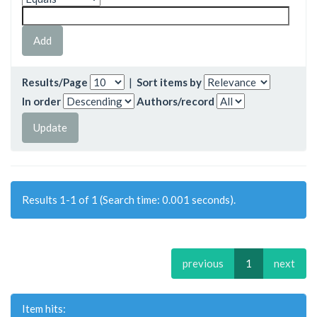
Results/Page
|
Sort items by
In order
Authors/record
Results 1-1 of 1 (Search time: 0.001 seconds).
previous
1
next
Item hits: