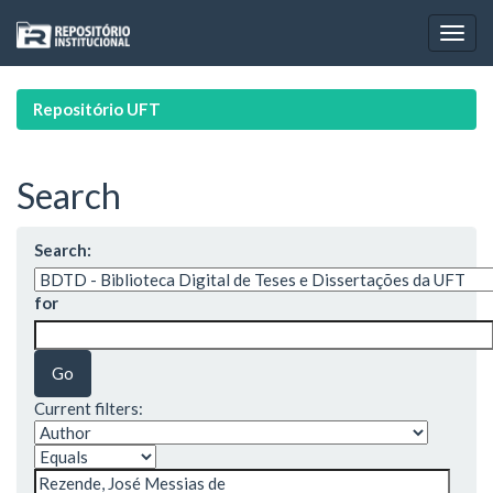
Skip
navigation
Repositório UFT
Search
Search:
for
Current filters: