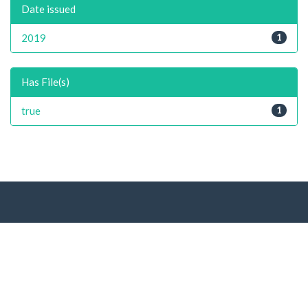
Date issued
2019
1
Has File(s)
true
1