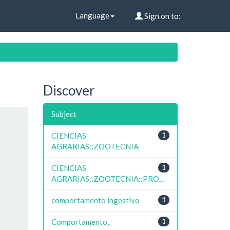
Language
Sign on to:
Discover
Subject
CIENCIAS
1
AGRARIAS::ZOOTECNIA
CIENCIAS
1
AGRARIAS::ZOOTECNIA::PRO...
comportamento ingestivo
1
Comportamento,
1