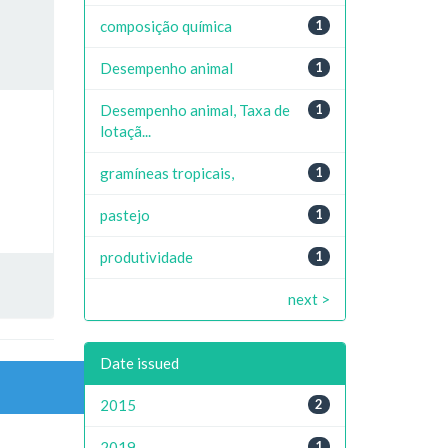
composição química
1
Desempenho animal
1
Desempenho animal, Taxa de
1
lotaçã...
gramíneas tropicais,
1
pastejo
1
produtividade
1
next >
Date issued
2015
2
2019
1