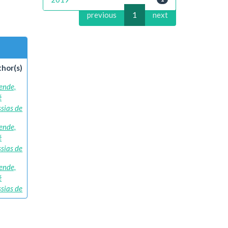
previous
1
next
hor(s)
ende,
é
sias de
ende,
é
sias de
ende,
é
sias de