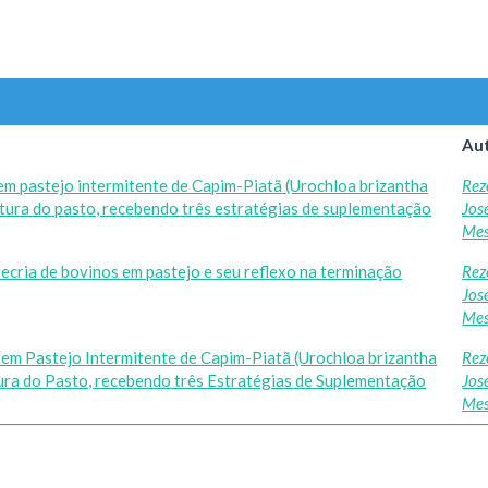
Aut
m pastejo intermitente de Capim-Piatã (Urochloa brizantha
Rez
ltura do pasto, recebendo três estratégias de suplementação
Jos
Mes
ecria de bovinos em pastejo e seu reflexo na terminação
Rez
Jos
Mes
m Pastejo Intermitente de Capim-Piatã (Urochloa brizantha
Rez
ura do Pasto, recebendo três Estratégias de Suplementação
Jos
Mes