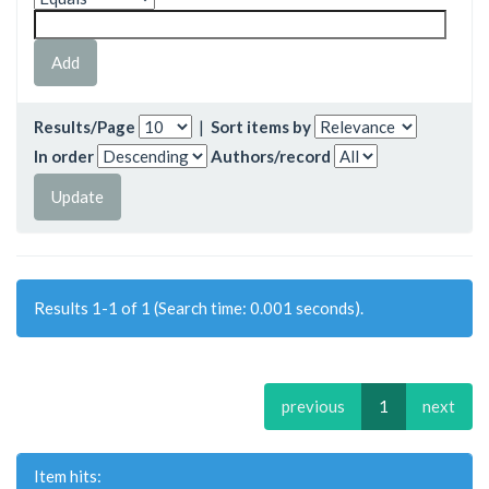
Results/Page
|
Sort items by
In order
Authors/record
Results 1-1 of 1 (Search time: 0.001 seconds).
previous
1
next
Item hits: