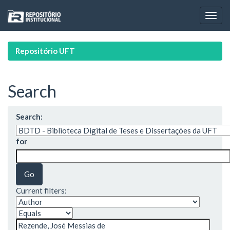
Skip
navigation
Repositório UFT
Search
Search:
for
Current filters: