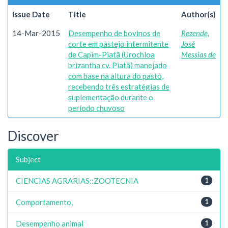
Issue Date
Title
Author(s)
14-Mar-2015
Desempenho de bovinos de
Rezende,
corte em pastejo intermitente
José
de Capim-Piatã (Urochloa
Messias de
brizantha cv. Piatã) manejado
com base na altura do pasto,
recebendo três estratégias de
suplementação durante o
período chuvoso
Discover
Subject
CIENCIAS AGRARIAS::ZOOTECNIA
1
Comportamento,
1
Desempenho animal
1