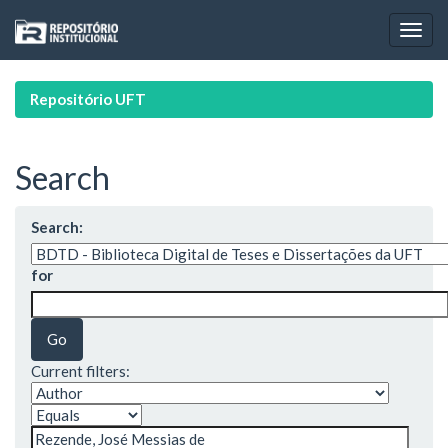
Skip
navigation
Repositório UFT
Search
Search:
for
Current filters: