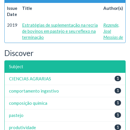
Issue
Title
Author(s)
Date
2019
Estratégias de suplementação na recria
Rezende,
de bovinos em pastejo e seu reflexo na
José
terminação
Messias de
Discover
Subject
CIENCIAS AGRARIAS
1
comportamento ingestivo
1
composição química
1
pastejo
1
produtividade
1