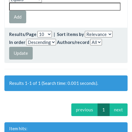
Results/Page
|
Sort items by
In order
Authors/record
Results 1-1 of 1 (Search time: 0.001 seconds).
previous
1
next
Item hits: