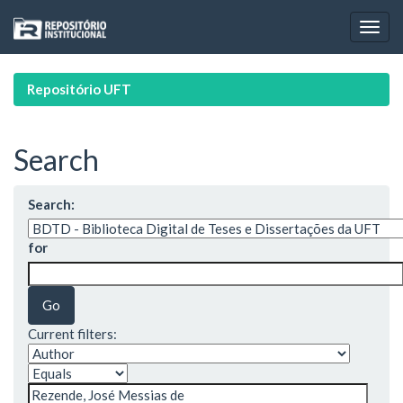
Skip
navigation
Repositório UFT
Search
Search:
for
Current filters: