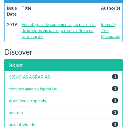
Issue
Title
Author(s)
Date
2019
Estratégias de suplementação na recria
Rezende,
de bovinos em pastejo e seu reflexo na
José
terminação
Messias de
Discover
Subject
CIENCIAS AGRARIAS
1
comportamento ingestivo
1
gramíneas tropicais,
1
pastejo
1
produtividade
1