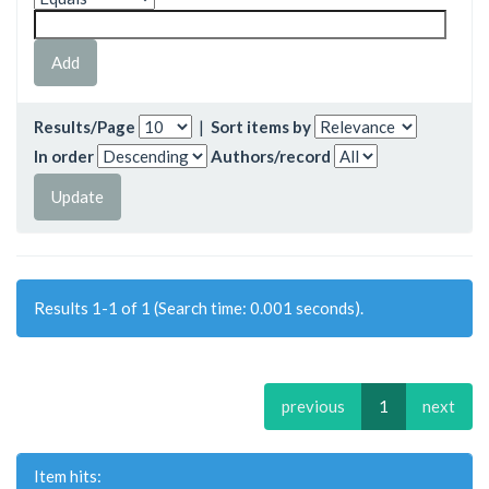
Results/Page
|
Sort items by
In order
Authors/record
Results 1-1 of 1 (Search time: 0.001 seconds).
previous
1
next
Item hits: