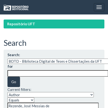
Skip
navigation
Repositório UFT
Search
Search:
for
Current filters: