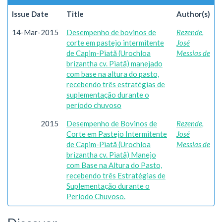
Issue Date
Title
Author(s)
14-Mar-2015
Desempenho de bovinos de
Rezende,
corte em pastejo intermitente
José
de Capim-Piatã (Urochloa
Messias de
brizantha cv. Piatã) manejado
com base na altura do pasto,
recebendo três estratégias de
suplementação durante o
período chuvoso
2015
Desempenho de Bovinos de
Rezende,
Corte em Pastejo Intermitente
José
de Capim-Piatã (Urochloa
Messias de
brizantha cv. Piatã) Manejo
com Base na Altura do Pasto,
recebendo três Estratégias de
Suplementação durante o
Período Chuvoso.