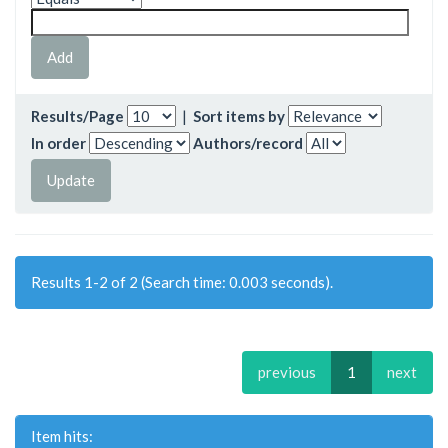
Results/Page
|
Sort items by
In order
Authors/record
Results 1-2 of 2 (Search time: 0.003 seconds).
previous
1
next
Item hits: