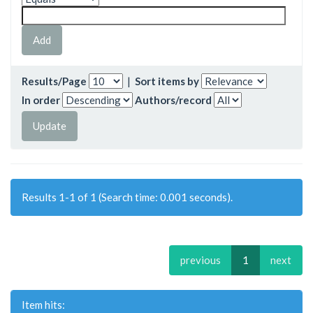
Results/Page
|
Sort items by
In order
Authors/record
Results 1-1 of 1 (Search time: 0.001 seconds).
previous
1
next
Item hits: