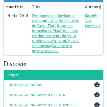
Issue Date
Title
Author(s)
14-Mar-2015
Desempenho de bovinos de
Rezende,
corte em pastejo intermitente
José
de Capim-Piatã (Urochloa
Messias de
brizantha cv. Piatã) manejado
com base na altura do pasto,
recebendo três estratégias de
suplementação durante o
período chuvoso
Discover
Subject
CIENCIAS AGRARIAS
1
CIENCIAS AGRARIAS::ZOOTECNIA
1
CIENCIAS AGRARIAS::ZOOTECNIA::PRO...
1