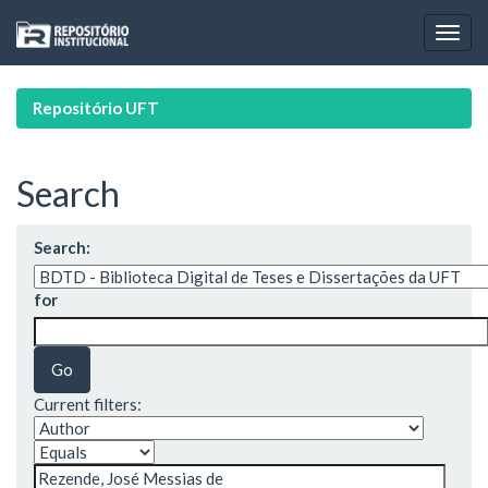
Skip
navigation
Repositório UFT
Search
Search:
for
Current filters: