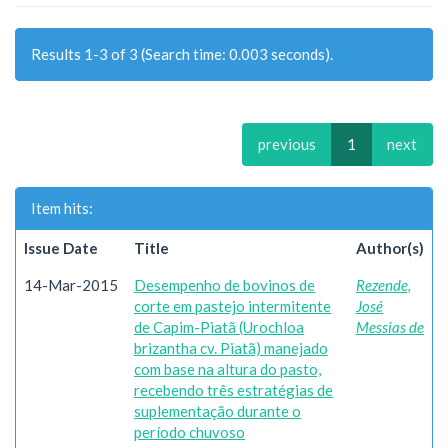
Results 1-3 of 3 (Search time: 0.003 seconds).
previous
1
next
Item hits:
Issue Date
Title
Author(s)
14-Mar-2015
Desempenho de bovinos de
Rezende,
corte em pastejo intermitente
José
de Capim-Piatã (Urochloa
Messias de
brizantha cv. Piatã) manejado
com base na altura do pasto,
recebendo três estratégias de
suplementação durante o
período chuvoso