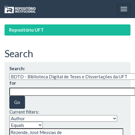
Skip
navigation
Repositório UFT
Search
Search:
for
Current filters: