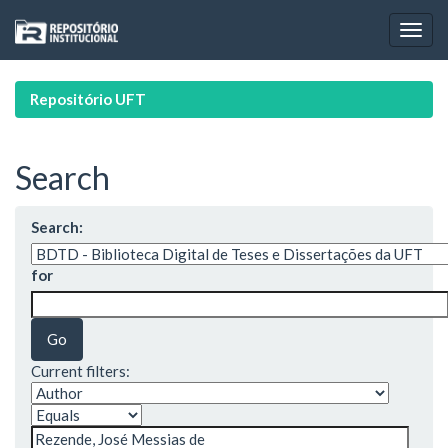
Skip
navigation
Repositório UFT
Search
Search:
for
Current filters: