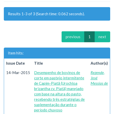
Results 1-3 of 3 (Search time: 0.062 seconds).
previous
1
next
Item hits:
Issue Date
Title
Author(s)
14-Mar-2015
Desempenho de bovinos de
Rezende,
corte em pastejo intermitente
José
de Capim-Piatã (Urochloa
Messias de
brizantha cv. Piatã) manejado
com base na altura do pasto,
recebendo três estratégias de
suplementação durante o
período chuvoso