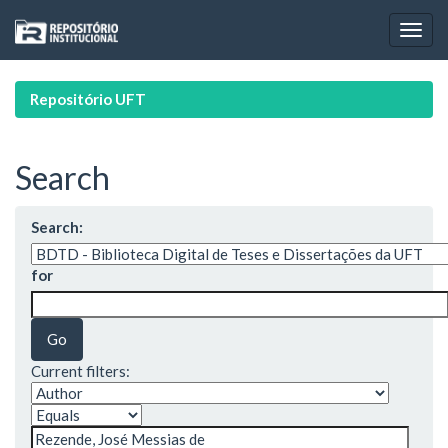
Skip
navigation
Repositório UFT
Search
Search:
for
Current filters: