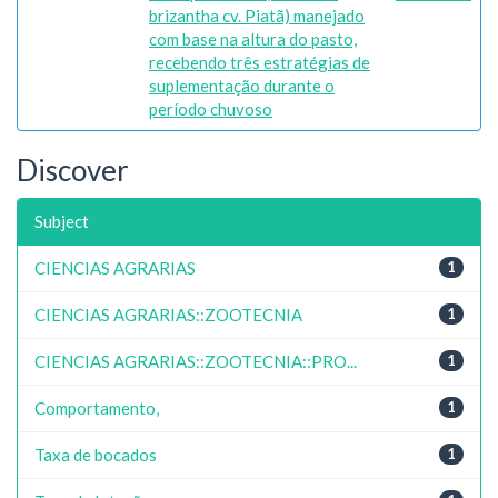
brizantha cv. Piatã) manejado
com base na altura do pasto,
recebendo três estratégias de
suplementação durante o
período chuvoso
Discover
Subject
CIENCIAS AGRARIAS
1
CIENCIAS AGRARIAS::ZOOTECNIA
1
CIENCIAS AGRARIAS::ZOOTECNIA::PRO...
1
Comportamento,
1
Taxa de bocados
1