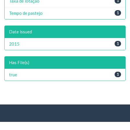
Taxa de lotação
1
Tempo de pastejo
1
Date issued
2015
1
Has File(s)
true
1