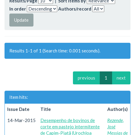
Results/Page
|
Sort items by
In order
Authors/record
Results 1-1 of 1 (Search time: 0.001 seconds).
previous
1
next
Item hits:
Issue Date
Title
Author(s)
14-Mar-2015
Desempenho de bovinos de
Rezende,
corte em pastejo intermitente
José
de Capim-Piatã (Urochloa
Messias de