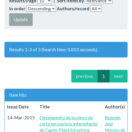
Results/Page
|
Sort items by
In order
Authors/record
Results 1-3 of 3 (Search time: 0.003 seconds).
previous
1
next
Item hits:
Issue Date
Title
Author(s)
14-Mar-2015
Desempenho de bovinos de
Rezende,
corte em pastejo intermitente
José
de Capim-Piatã (Urochloa
Messias de