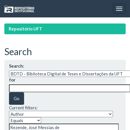
Skip
navigation
Repositório UFT
Search
Search:
for
Current filters: