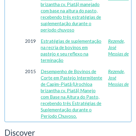
brizantha cv. Piatã) manejado
com base na altura do pasto,
recebendo três estratégias de
suplementação durante o
período chuvoso
2019
Estratégias de suplementação
Rezende,
na recria de bovinos em
José
pastejo e seu reflexo na
Messias de
terminação
2015
Desempenho de Bovinos de
Rezende,
Corte em Pastejo Intermitente
José
de Capim-Piatã (Urochloa
Messias de
brizantha cv. Piatã) Manejo
com Base na Altura do Pasto,
recebendo três Estratégias de
Suplementação durante o
Período Chuvoso.
Discover