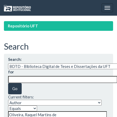
Skip
navigation
Repositório UFT
Search
Search:
for
Current filters: