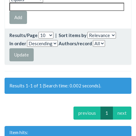
Results/Page
|
Sort items by
In order
Authors/record
Results 1-1 of 1 (Search time: 0.002 seconds).
previous
1
next
Item hits: