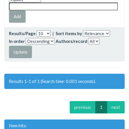
Results/Page
|
Sort items by
In order
Authors/record
Results 1-1 of 1 (Search time: 0.001 seconds).
previous
1
next
Item hits: