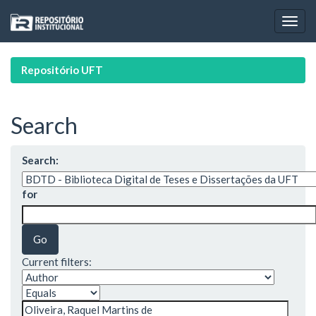
Skip
navigation
Repositório UFT
Search
Search:
for
Current filters: