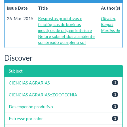
Issue Date
Title
Author(s)
26-Mar-2015
Respostas produtivas e
Oliveira,
fisiológicas de bovinos
Raquel
mestiços de origem leiteira e
Martins de
Nelore submetidos a ambiente
sombreado ou a pleno sol
Discover
Subject
CIENCIAS AGRARIAS
1
CIENCIAS AGRARIAS::ZOOTECNIA
1
Desempenho produtivo
1
Estresse por calor
1