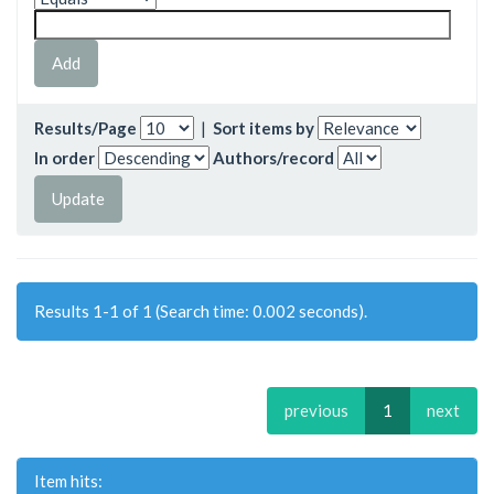
Results/Page
|
Sort items by
In order
Authors/record
Results 1-1 of 1 (Search time: 0.002 seconds).
previous
1
next
Item hits: