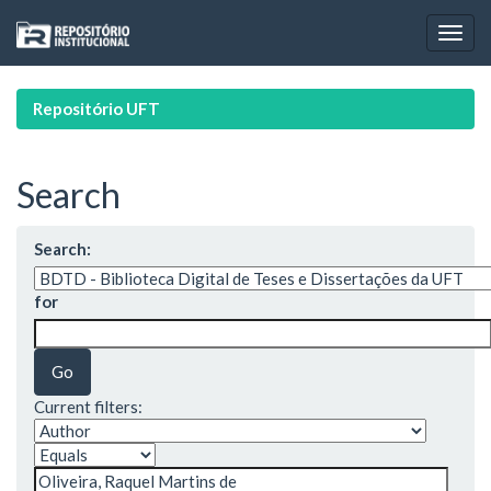
Skip
navigation
Repositório UFT
Search
Search:
for
Current filters: