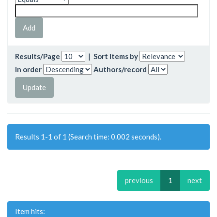
Results/Page
|
Sort items by
In order
Authors/record
Results 1-1 of 1 (Search time: 0.002 seconds).
previous
1
next
Item hits: