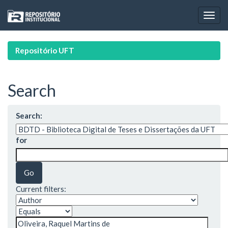
Skip
navigation
Repositório UFT
Search
Search:
for
Current filters: