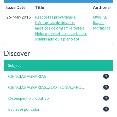
Issue Date
Title
Author(s)
26-Mar-2015
Respostas produtivas e
Oliveira,
fisiológicas de bovinos
Raquel
mestiços de origem leiteira e
Martins de
Nelore submetidos a ambiente
sombreado ou a pleno sol
Discover
Subject
CIENCIAS AGRARIAS
1
CIENCIAS AGRARIAS::ZOOTECNIA::PRO...
1
Desempenho produtivo
1
Estresse por calor
1