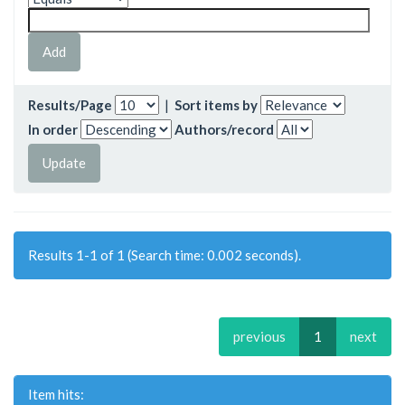
Results/Page
|
Sort items by
In order
Authors/record
Results 1-1 of 1 (Search time: 0.002 seconds).
previous
1
next
Item hits: