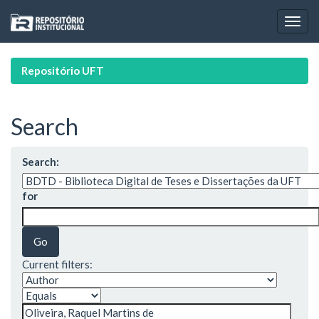
Skip
navigation
Repositório UFT
Search
Search:
for
Current filters: