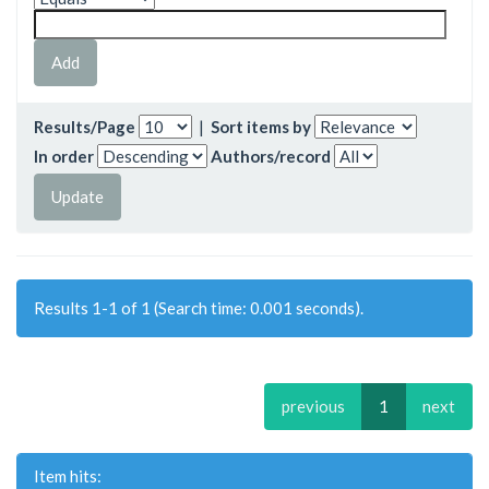
Results/Page
|
Sort items by
In order
Authors/record
Results 1-1 of 1 (Search time: 0.001 seconds).
previous
1
next
Item hits: