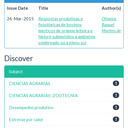
Issue Date
Title
Author(s)
26-Mar-2015
Respostas produtivas e
Oliveira,
fisiológicas de bovinos
Raquel
mestiços de origem leiteira e
Martins de
Nelore submetidos a ambiente
sombreado ou a pleno sol
Discover
Subject
CIENCIAS AGRARIAS
1
CIENCIAS AGRARIAS::ZOOTECNIA
1
Desempenho produtivo
1
Estresse por calor
1