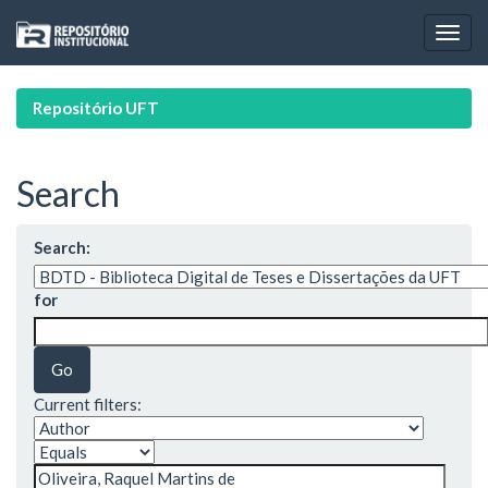
Skip
navigation
Repositório UFT
Search
Search:
for
Current filters: