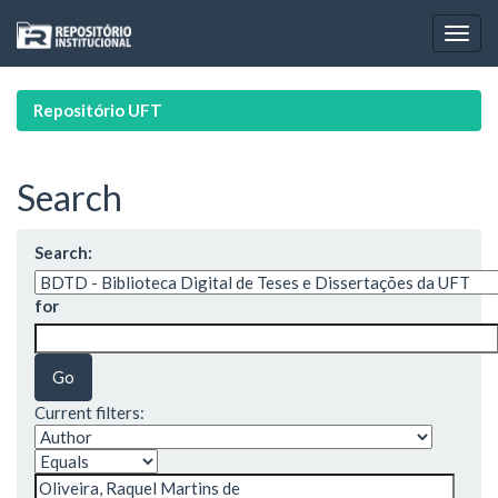
Skip
navigation
Repositório UFT
Search
Search:
for
Current filters: