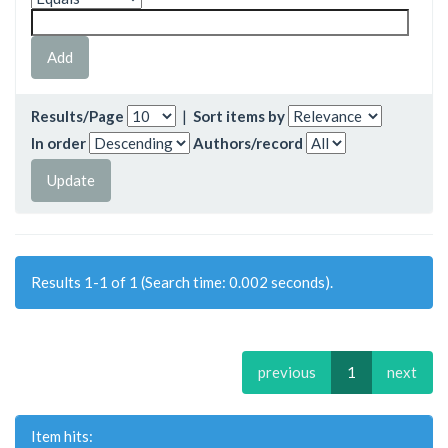
Results/Page
|
Sort items by
In order
Authors/record
Results 1-1 of 1 (Search time: 0.002 seconds).
previous
1
next
Item hits: