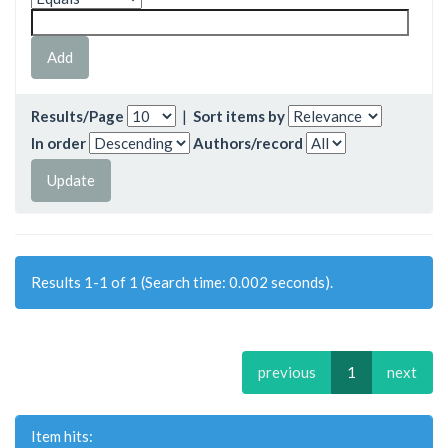
Results/Page
|
Sort items by
In order
Authors/record
Results 1-1 of 1 (Search time: 0.002 seconds).
previous
1
next
Item hits: