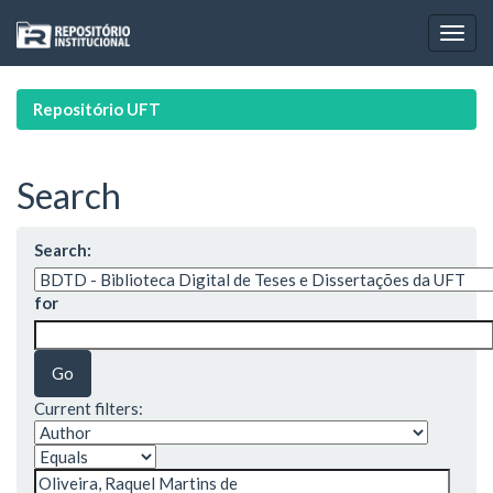
Skip
navigation
Repositório UFT
Search
Search:
for
Current filters: