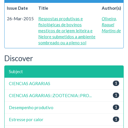
Issue Date
Title
Author(s)
26-Mar-2015
Respostas produtivas e
Oliveira,
fisiológicas de bovinos
Raquel
mestiços de origem leiteira e
Martins de
Nelore submetidos a ambiente
sombreado ou a pleno sol
Discover
Subject
CIENCIAS AGRARIAS
1
CIENCIAS AGRARIAS::ZOOTECNIA::PRO...
1
Desempenho produtivo
1
Estresse por calor
1