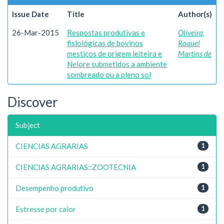
Issue Date
Title
Author(s)
26-Mar-2015
Respostas produtivas e
Oliveira,
fisiológicas de bovinos
Raquel
mestiços de origem leiteira e
Martins de
Nelore submetidos a ambiente
sombreado ou a pleno sol
Discover
Subject
CIENCIAS AGRARIAS
1
CIENCIAS AGRARIAS::ZOOTECNIA
1
Desempenho produtivo
1
Estresse por calor
1