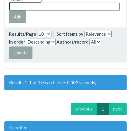
Results/Page
|
Sort items by
In order
Authors/record
Results 1-1 of 1 (Search time: 0.002 seconds).
previous
1
next
Item hits: