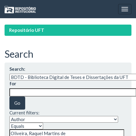
Skip
navigation
Repositório UFT
Search
Search:
for
Current filters: