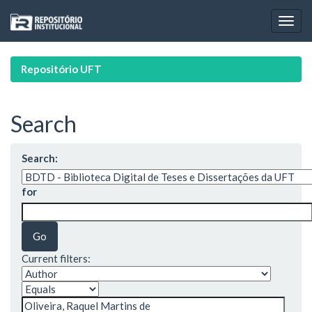
Skip
navigation
Repositório UFT
Search
Search:
for
Current filters: