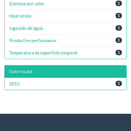
Estresse por calor
1
Heat stress
1
Ingestão de água
1
Productive performance
1
Temperatura de superfície corporal
1
Date issued
2015
1