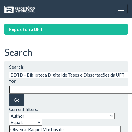
Skip
navigation
Repositório UFT
Search
Search:
for
Current filters: