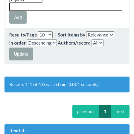
Results/Page
|
Sort items by
In order
Authors/record
Results 1-1 of 1 (Search time: 0.001 seconds).
previous
1
next
Item hits: